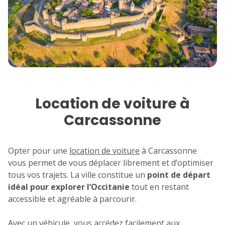
7
8
9
10
11
14
15
16
17
18
21
22
23
24
25
28
29
30
Location de voiture à
Carcassonne
Opter pour une
location de voiture
à Carcassonne
vous permet de vous déplacer librement et d’optimiser
tous vos trajets. La ville constitue un
point de départ
idéal pour explorer l’Occitanie
tout en restant
accessible et agréable à parcourir.
Avec un véhicule, vous accédez facilement aux