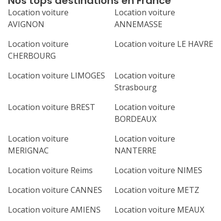
Nos tops destinations en France
véhicule à l.age
Location voiture
Location voiture
devant ma porte
AVIGNON
ANNEMASSE
si j.en fais la 
véhicules que j.
Location voiture
Location voiture LE HAVRE
toujours dans u
CHERBOURG
j.apprecie auss
pleine saison to
Location voiture LIMOGES
Location voiture
toujours trouvé
Strasbourg
dernière minute 
dans beaucoup 
Location voiture BREST
Location voiture
pourquoi depuis
BORDEAUX
continue à pass
Ayant eu affair
Location voiture
Location voiture
Alex,je voudra
MERIGNAC
NANTERRE
aussi Fabien qui
sympathique et 
Location voiture Reims
Location voiture NIMES
tous les deux u
Je recommande 
Location voiture CANNES
Location voiture METZ
Location voiture AMIENS
Location voiture MEAUX