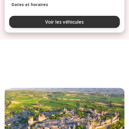
Dates et horaires
août 2026
Voir les véhicules
lu
ma
me
je
ve
3
4
5
6
7
10
11
12
13
14
17
18
19
20
21
24
25
26
27
28
31
septembre 2026
lu
ma
me
je
ve
1
2
3
4