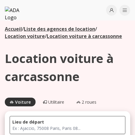
ADA
Open use
Ope
Accueil
/
Liste des agences de location
/
Les
Location voiture
/
Location voiture à carcassonne
agences à
proximité
Location voiture à
Commencez
carcassonne
votre
recherche
pour voir les
agences à
Voiture
Utilitaire
2 roues
proximité
Lieu de départ