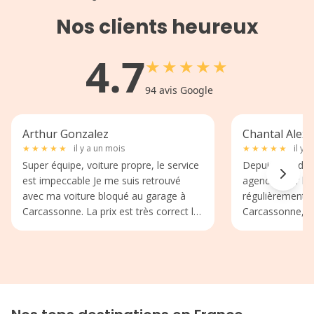
Nos clients heureux
4.7
★
★
★
★
★
94
avis Google
Arthur Gonzalez
Chantal Alexi
★
★
★
★
★
il y a un mois
★
★
★
★
★
il y 
Super équipe, voiture propre, le service
Depuis plus de 
est impeccable Je me suis retrouvé
agence pour lou
avec ma voiture bloqué au garage à
régulièrement. 
Carcassonne. La prix est très correct la
Carcassonne,je n
qualité est là. Le responsable a eu la
véhicule quotid
gentillesse de venir me chercher et il a
j.ai besoin,je p
même pu prendre le temps de me
à Alex qui me t
ramener en fin de journée. Ça faisait
véhicule adéqu
longtemps que j'avais pas vu un si bon
déplacements,ki
service, sincère et respectueux.
si je n ai pas en