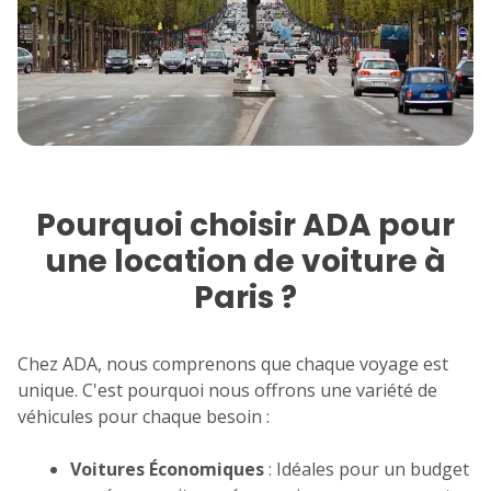
7
8
9
10
11
14
15
16
17
18
21
22
23
24
25
28
29
30
Pourquoi choisir ADA pour
une location de voiture à
Paris ?
Chez ADA, nous comprenons que chaque voyage est
unique. C'est pourquoi nous offrons une variété de
véhicules pour chaque besoin :
Voitures Économiques
: Idéales pour un budget