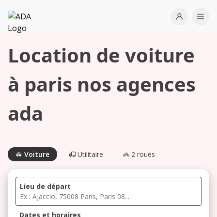
ADA
Open use
Ope
Location de voiture
Les
agences à
proximité
à paris nos agences
ada
Commencez
votre
recherche
pour voir les
Voiture
Utilitaire
2 roues
agences à
proximité
Lieu de départ
Dates et horaires