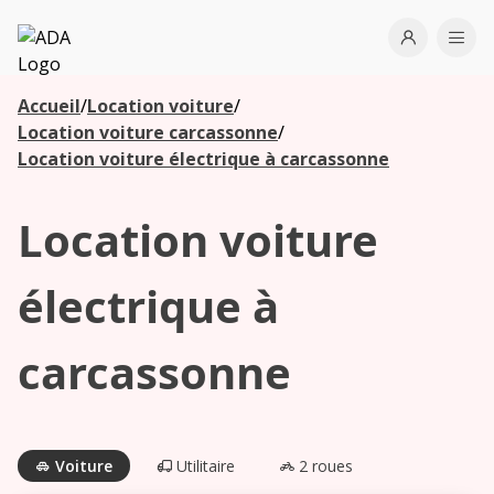
ADA
Open use
Ope
Accueil
/
Location voiture
/
Les
Location voiture carcassonne
/
agences à
Location voiture électrique à carcassonne
proximité
Location voiture
Commencez
votre
électrique à
recherche
pour voir les
carcassonne
agences à
proximité
Voiture
Utilitaire
2 roues