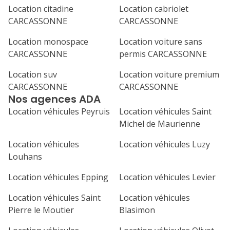
septembre 2026
Location citadine
Location cabriolet
CARCASSONNE
CARCASSONNE
lu
ma
me
je
ve
Location monospace
Location voiture sans
1
2
3
4
CARCASSONNE
permis CARCASSONNE
7
8
9
10
11
Location suv
Location voiture premium
CARCASSONNE
CARCASSONNE
14
15
16
17
18
Nos agences ADA
21
22
23
24
25
Location véhicules Peyruis
Location véhicules Saint
Michel de Maurienne
28
29
30
Location véhicules
Location véhicules Luzy
Louhans
Location véhicules Epping
Location véhicules Levier
Location véhicules Saint
Location véhicules
Pierre le Moutier
Blasimon