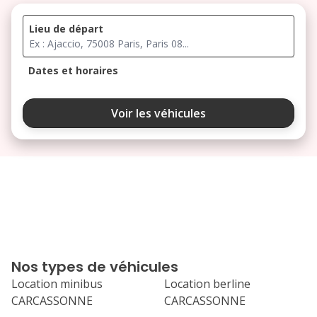
Lieu de départ
Dates et horaires
août 2026
Voir les véhicules
lu
ma
me
je
ve
3
4
5
6
7
10
11
12
13
14
17
18
19
20
21
Nos types de véhicules
24
25
26
27
28
Location minibus
Location berline
CARCASSONNE
CARCASSONNE
31