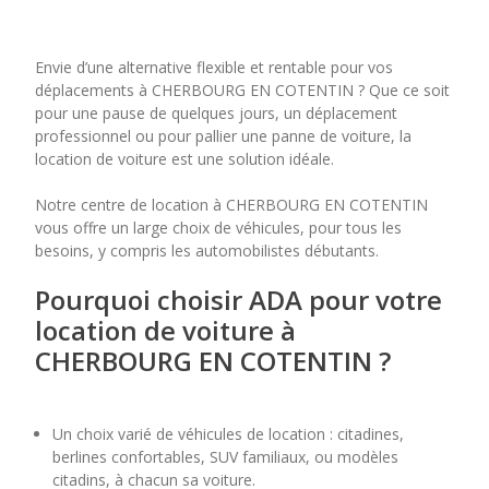
septembre 2026
lu
ma
me
je
ve
Envie d’une alternative flexible et rentable pour vos
1
2
3
4
déplacements à CHERBOURG EN COTENTIN ? Que ce soit
pour une pause de quelques jours, un déplacement
professionnel ou pour pallier une panne de voiture, la
7
8
9
10
11
location de voiture est une solution idéale.
14
15
16
17
18
Notre centre de location à CHERBOURG EN COTENTIN
vous offre un large choix de véhicules, pour tous les
21
22
23
24
25
besoins, y compris les automobilistes débutants.
28
29
30
Pourquoi choisir ADA pour votre
location de voiture à
CHERBOURG EN COTENTIN ?
Un choix varié de véhicules de location : citadines,
berlines confortables, SUV familiaux, ou modèles
citadins, à chacun sa voiture.