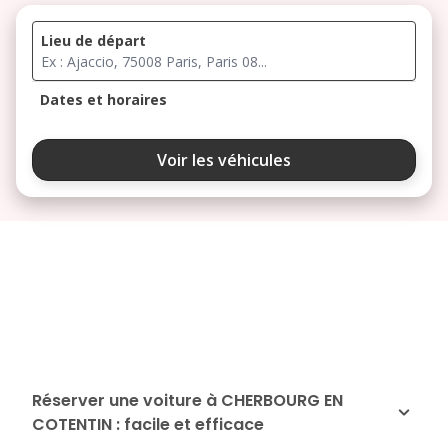
Lieu de départ
Dates et horaires
août 2026
Voir les véhicules
lu
ma
me
je
ve
3
4
5
6
7
10
11
12
13
14
17
18
19
20
21
24
25
26
27
28
Réserver une voiture à CHERBOURG EN
COTENTIN : facile et efficace
31