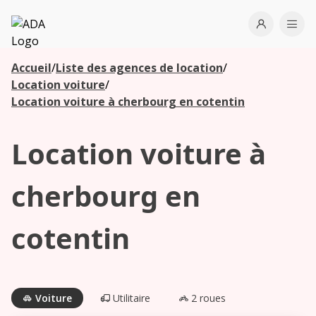
ADA
Open use
Ope
Accueil
/
Liste des agences de location
/
Les
Location voiture
/
agences à
Location voiture à cherbourg en cotentin
proximité
Location voiture à
Commencez
votre
cherbourg en
recherche
pour voir les
cotentin
agences à
proximité
Voiture
Utilitaire
2 roues