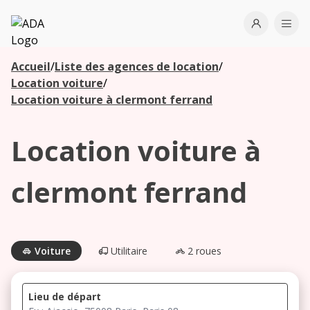
ADA
Open use
Ope
Accueil
/
Liste des agences de location
/
Les
Location voiture
/
agences à
Location voiture à clermont ferrand
proximité
Location voiture à
Commencez
votre
clermont ferrand
recherche
pour voir les
agences à
proximité
Voiture
Utilitaire
2 roues
Lieu de départ