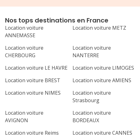
leur site la disponibilité d'un camion qui
de voiture que j
n'était plus disponible depuis déjà
donné une autre 
plusieurs heures ! Bref Ada nous a mis
carré et clair et
Nos tops destinations en France
très bien. Je recommande fortement
ces quelques jou
Location voiture
Location voiture METZ
recommande !
ANNEMASSE
Location voiture
Location voiture
CHERBOURG
NANTERRE
Location voiture LE HAVRE
Location voiture LIMOGES
Location voiture BREST
Location voiture AMIENS
Location voiture NIMES
Location voiture
Strasbourg
Location voiture
Location voiture
AVIGNON
BORDEAUX
Location voiture Reims
Location voiture CANNES