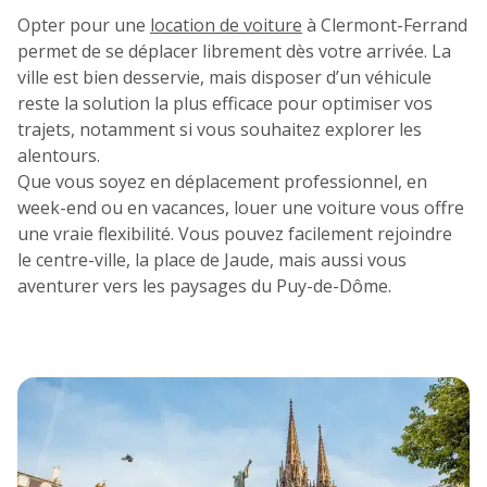
1
2
3
4
Opter pour une
location de voiture
à Clermont-Ferrand
permet de se déplacer librement dès votre arrivée. La
7
8
9
10
11
ville est bien desservie, mais disposer d’un véhicule
reste la solution la plus efficace pour optimiser vos
14
15
16
17
18
trajets, notamment si vous souhaitez explorer les
alentours.
21
22
23
24
25
Que vous soyez en déplacement professionnel, en
week-end ou en vacances, louer une voiture vous offre
28
29
30
une vraie flexibilité. Vous pouvez facilement rejoindre
le centre-ville, la place de Jaude, mais aussi vous
aventurer vers les paysages du Puy-de-Dôme.