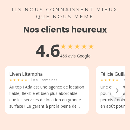
ILS NOUS CONNAISSENT MIEUX
QUE NOUS MÊME
Nos clients heureux
4.6
★
★
★
★
★
466
avis Google
Liven Litampha
Félicie Guill
★
★
★
★
★
il y a 3 semaines
★
★
★
★
★
il y 
Au top ! Ada est une agence de location
Une excellente 
fiable, flexible et bien plus abordable
pour moi! J'ai l
que les services de location en grande
permis (moins d
surface ! Le gérant à prit la peine de
en août pour r
nous bloqué un de leur véhicule quand
entre Clermont-
nous avons appelé son agence suite à
Tout s'est très 
un faux plan d'Europcar qui affichais sur
arrangeant. Il n