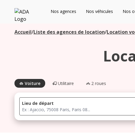
ADA
Nos agences
Nos véhicules
Nos of
Les agences à proximité
Accueil
/
Liste des agences de location
/
Location vo
Loca
Commencez votre recherche pour voir les agences à
proximité
Voiture
Utilitaire
2 roues
Lieu de départ