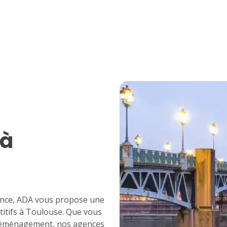
lu
ma
me
je
ve
sa
di
1
2
3
4
5
6
7
8
9
10
11
12
13
14
15
16
17
18
19
20
21
22
23
24
25
26
27
28
29
30
 à
31
rance, ADA vous propose une
étitifs à Toulouse. Que vous
 déménagement
, nos agences