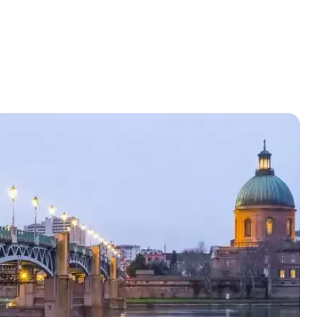
lu
ma
me
je
ve
sa
di
1
2
3
4
5
6
7
8
9
10
11
12
13
14
15
16
17
18
19
20
21
22
23
24
25
26
27
28
29
30