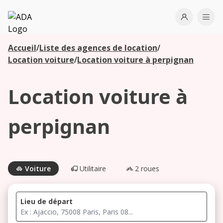
ADA
Open use
Ope
Accueil
/
Liste des agences de location
/
Les
Location voiture
/
Location voiture à perpignan
agences à
proximité
Location voiture à
Commencez
perpignan
votre
recherche
pour voir les
agences à
Voiture
Utilitaire
2 roues
proximité
Lieu de départ