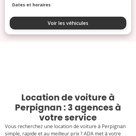
Dates et horaires
août 2026
Voir les véhicules
lu
ma
me
je
ve
3
4
5
6
7
10
11
12
13
14
17
18
19
20
21
24
25
26
27
28
Location de voiture à
Perpignan : 3 agences à
31
votre service
septembre 2026
lu
ma
me
je
ve
Vous recherchez une location de voiture à Perpignan
simple, rapide et au meilleur prix ? ADA met à votre
1
2
3
4