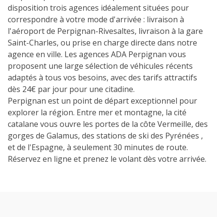
disposition trois agences idéalement situées pour
correspondre à votre mode d'arrivée : livraison à
7
8
9
10
11
l'aéroport de Perpignan-Rivesaltes, livraison à la gare
14
15
16
17
18
Saint-Charles, ou prise en charge directe dans notre
agence en ville. Les agences ADA Perpignan vous
21
22
23
24
25
proposent une large sélection de véhicules récents
adaptés à tous vos besoins, avec des tarifs attractifs
28
29
30
dès 24€ par jour pour une citadine.
Perpignan est un point de départ exceptionnel pour
explorer la région. Entre mer et montagne, la cité
catalane vous ouvre les portes de la côte Vermeille, des
gorges de Galamus, des stations de ski des Pyrénées ,
et de l'Espagne, à seulement 30 minutes de route.
Réservez en ligne et prenez le volant dès votre arrivée.