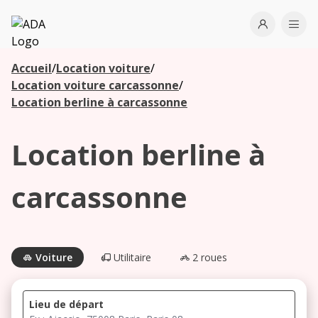
ADA
Open use
Ope
Accueil
/
Location voiture
/
Les
Location voiture carcassonne
/
agences à
Location berline à carcassonne
proximité
Location berline à
Commencez
votre
carcassonne
recherche
pour voir les
agences à
proximité
Voiture
Utilitaire
2 roues
Lieu de départ