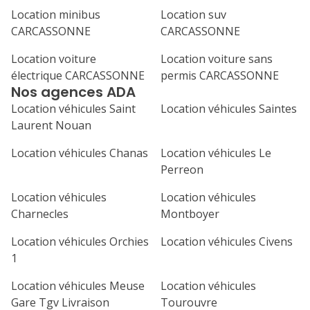
Location minibus
Location suv
1
2
3
4
CARCASSONNE
CARCASSONNE
7
8
9
10
11
Location voiture
Location voiture sans
électrique CARCASSONNE
permis CARCASSONNE
14
15
16
17
18
Nos agences ADA
21
22
23
24
25
Location véhicules Saint
Location véhicules Saintes
Laurent Nouan
28
29
30
Location véhicules Chanas
Location véhicules Le
Perreon
Location véhicules
Location véhicules
Charnecles
Montboyer
Location véhicules Orchies
Location véhicules Civens
1
Location véhicules Meuse
Location véhicules
Gare Tgv Livraison
Tourouvre