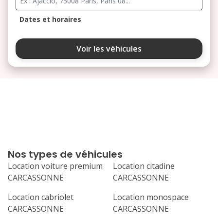
Dates et horaires
août 2026
Voir les véhicules
lu
ma
me
je
ve
3
4
5
6
7
10
11
12
13
14
17
18
19
20
21
Nos types de véhicules
24
25
26
27
28
Location voiture premium
Location citadine
CARCASSONNE
CARCASSONNE
31
septembre 2026
Location cabriolet
Location monospace
CARCASSONNE
CARCASSONNE
lu
ma
me
je
ve