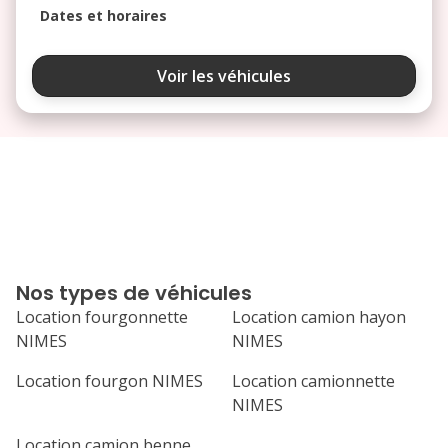
Dates et horaires
août 2026
Voir les véhicules
lu
ma
me
je
ve
3
4
5
6
7
10
11
12
13
14
17
18
19
20
21
Nos types de véhicules
24
25
26
27
28
Location fourgonnette
Location camion hayon
NIMES
NIMES
31
septembre 2026
Location fourgon NIMES
Location camionnette
NIMES
lu
ma
me
je
ve
Location camion benne
1
2
3
4