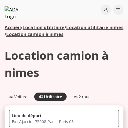
ADA
Open use
Ope
Accueil
/
Location utilitaire
/
Location utilitaire nimes
Les
/
Location camion à nimes
agences à
proximité
Location camion à
Commencez
nimes
votre
recherche
pour voir les
agences à
Voiture
Utilitaire
2 roues
proximité
Lieu de départ