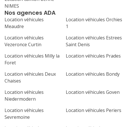
NIMES
Nos agences ADA
7
8
9
10
11
Location véhicules
Location véhicules Orchies
14
15
16
17
18
Meaudre
1
21
22
23
24
25
Location véhicules
Location véhicules Estrees
Vezeronce Curtin
Saint Denis
28
29
30
Location véhicules Milly la
Location véhicules Prades
Foret
Location véhicules Deux
Location véhicules Bondy
Chaises
Location véhicules
Location véhicules Goven
Niedermodern
Location véhicules
Location véhicules Periers
Sevremoine