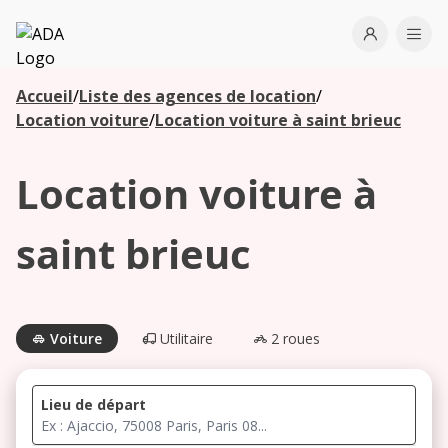
ADA
Open use
Ope
Accueil
/
Liste des agences de location
/
Les
Location voiture
/
Location voiture à saint brieuc
agences à
proximité
Location voiture à
Commencez
saint brieuc
votre
recherche
pour voir les
agences à
Voiture
Utilitaire
2 roues
proximité
Lieu de départ