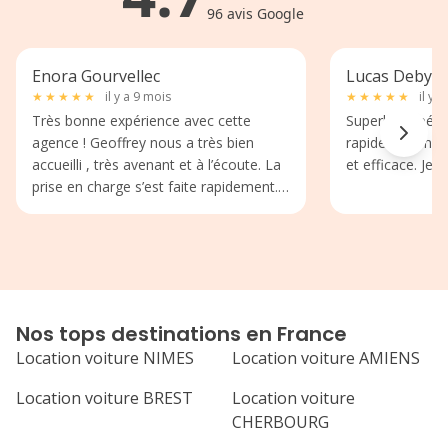
96
avis Google
Enora Gourvellec
Lucas Debyde
★
★
★
★
★
il y a 9 mois
★
★
★
★
★
il y 
Très bonne expérience avec cette
Superbe expérie
agence ! Geoffrey nous a très bien
rapide comme l'
accueilli , très avenant et à l’écoute. La
et efficace. Je
prise en charge s’est faite rapidement.
La voiture etait impeccable et le retour
tout aussi simple. La voiture etait
parfaite pour notre road trip en Irlande
👌🏻 Je recommande fortement cette
agence
Nos tops destinations en France
Location voiture NIMES
Location voiture AMIENS
Location voiture BREST
Location voiture
CHERBOURG