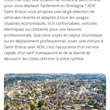
pour vous déplacer facilement en Bretagne ? ADA
7
8
9
10
11
Saint-Brieuc vous propose une large sélection de
véhicules récents et adaptés à tous les usages :
14
15
16
17
18
citadines économiques, SUV confortables, voitures
électriques ou utilitaires pour vos besoins
21
22
23
24
25
professionnels. Que vous soyez en séjour touristique
ou en déplacement professionnel, louer une voiture à
28
29
30
Saint-Brieuc avec ADA, c’est l’assurance d’un service
rapide, d’un tarif transparent et de la liberté de
découvrir les Côtes-d’Armor à votre rythme.