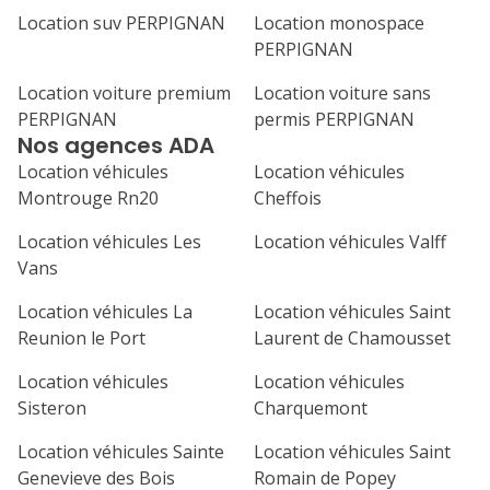
Location suv PERPIGNAN
Location monospace
1
2
3
4
PERPIGNAN
7
8
9
10
11
Location voiture premium
Location voiture sans
PERPIGNAN
permis PERPIGNAN
14
15
16
17
18
Nos agences ADA
21
22
23
24
25
Location véhicules
Location véhicules
Montrouge Rn20
Cheffois
28
29
30
Location véhicules Les
Location véhicules Valff
Vans
Location véhicules La
Location véhicules Saint
Reunion le Port
Laurent de Chamousset
Location véhicules
Location véhicules
Sisteron
Charquemont
Location véhicules Sainte
Location véhicules Saint
Genevieve des Bois
Romain de Popey