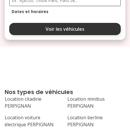
Dates et horaires
août 2026
Voir les véhicules
lu
ma
me
je
ve
3
4
5
6
7
10
11
12
13
14
17
18
19
20
21
Nos types de véhicules
24
25
26
27
28
Location citadine
Location minibus
PERPIGNAN
PERPIGNAN
31
septembre 2026
Location voiture
Location berline
électrique PERPIGNAN
PERPIGNAN
lu
ma
me
je
ve