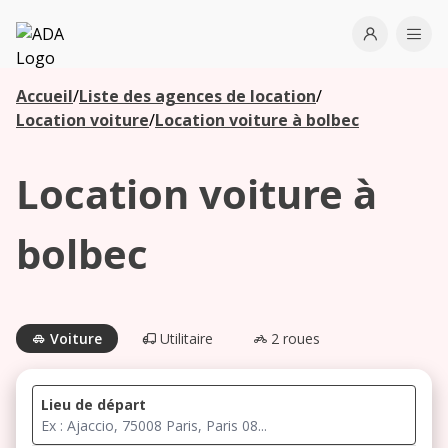
ADA
Open use
Ope
Accueil
/
Liste des agences de location
/
Les
Location voiture
/
Location voiture à bolbec
agences à
proximité
Location voiture à
Commencez
bolbec
votre
recherche
pour voir les
agences à
Voiture
Utilitaire
2 roues
proximité
Lieu de départ