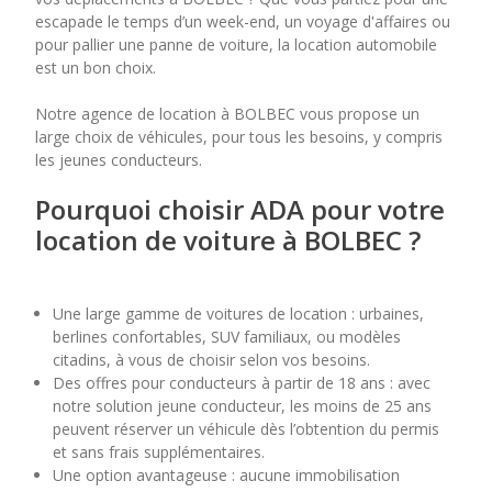
escapade le temps d’un week-end, un voyage d'affaires ou
pour pallier une panne de voiture, la location automobile
7
8
9
10
11
est un bon choix.
14
15
16
17
18
Notre agence de location à BOLBEC vous propose un
large choix de véhicules, pour tous les besoins, y compris
21
22
23
24
25
les jeunes conducteurs.
28
29
30
Pourquoi choisir ADA pour votre
location de voiture à BOLBEC ?
Une large gamme de voitures de location : urbaines,
berlines confortables, SUV familiaux, ou modèles
citadins, à vous de choisir selon vos besoins.
Des offres pour conducteurs à partir de 18 ans : avec
notre solution jeune conducteur, les moins de 25 ans
peuvent réserver un véhicule dès l’obtention du permis
et sans frais supplémentaires.
Une option avantageuse : aucune immobilisation