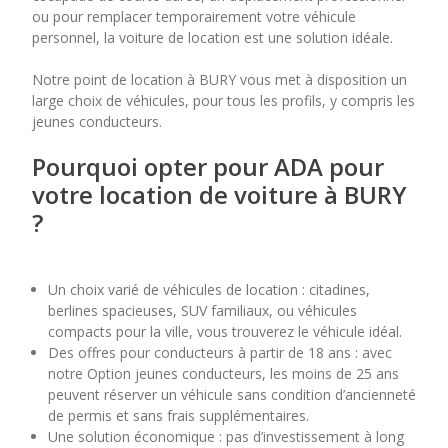
ou pour remplacer temporairement votre véhicule
personnel, la voiture de location est une solution idéale.
7
8
9
10
11
Notre point de location à BURY vous met à disposition un
14
15
16
17
18
large choix de véhicules, pour tous les profils, y compris les
jeunes conducteurs.
21
22
23
24
25
Pourquoi opter pour ADA pour
28
29
30
votre location de voiture à BURY
?
Un choix varié de véhicules de location : citadines,
berlines spacieuses, SUV familiaux, ou véhicules
compacts pour la ville, vous trouverez le véhicule idéal.
Des offres pour conducteurs à partir de 18 ans : avec
notre Option jeunes conducteurs, les moins de 25 ans
peuvent réserver un véhicule sans condition d’ancienneté
de permis et sans frais supplémentaires.
Une solution économique : pas d’investissement à long