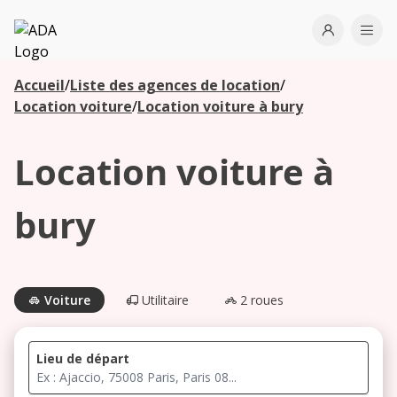
ADA
Open use
Ope
Accueil
/
Liste des agences de location
/
Les
Location voiture
/
Location voiture à bury
agences à
proximité
Location voiture à
Commencez
bury
votre
recherche
pour voir les
agences à
Voiture
Utilitaire
2 roues
proximité
Lieu de départ