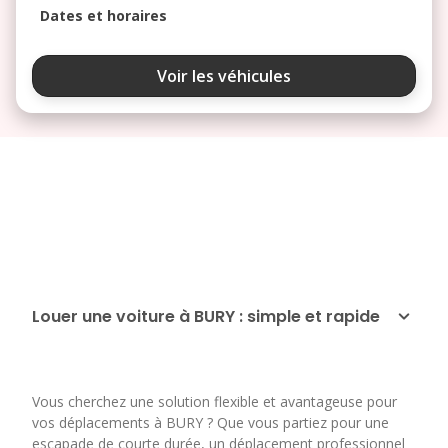
Dates et horaires
août 2026
Voir les véhicules
lu
ma
me
je
ve
3
4
5
6
7
10
11
12
13
14
17
18
19
20
21
24
25
26
27
28
Louer une voiture à BURY : simple et rapide
31
septembre 2026
Vous cherchez une solution flexible et avantageuse pour
lu
ma
me
je
ve
vos déplacements à BURY ? Que vous partiez pour une
escapade de courte durée, un déplacement professionnel
1
2
3
4