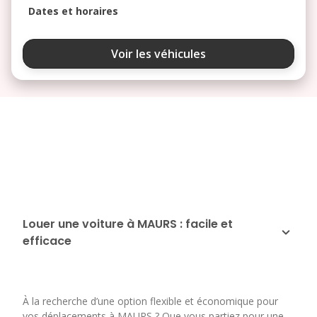
Dates et horaires
août 2026
Voir les véhicules
lu
ma
me
je
ve
3
4
5
6
7
10
11
12
13
14
17
18
19
20
21
24
25
26
27
28
Louer une voiture à MAURS : facile et
efficace
31
septembre 2026
lu
ma
me
je
ve
À la recherche d’une option flexible et économique pour
1
2
3
4
vos déplacements à MAURS ? Que vous partiez pour une