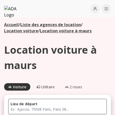
ADA
Open use
Ope
Accueil
/
Liste des agences de location
/
Les
Location voiture
/
Location voiture à maurs
agences à
proximité
Location voiture à
Commencez
maurs
votre
recherche
pour voir les
agences à
Voiture
Utilitaire
2 roues
proximité
Lieu de départ