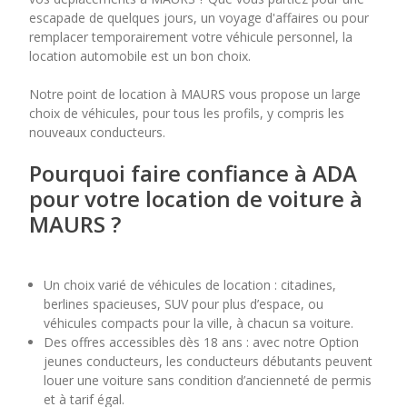
escapade de quelques jours, un voyage d'affaires ou pour
remplacer temporairement votre véhicule personnel, la
7
8
9
10
11
location automobile est un bon choix.
14
15
16
17
18
Notre point de location à MAURS vous propose un large
choix de véhicules, pour tous les profils, y compris les
21
22
23
24
25
nouveaux conducteurs.
28
29
30
Pourquoi faire confiance à ADA
pour votre location de voiture à
MAURS ?
Un choix varié de véhicules de location : citadines,
berlines spacieuses, SUV pour plus d’espace, ou
véhicules compacts pour la ville, à chacun sa voiture.
Des offres accessibles dès 18 ans : avec notre Option
jeunes conducteurs, les conducteurs débutants peuvent
louer une voiture sans condition d’ancienneté de permis
et à tarif égal.