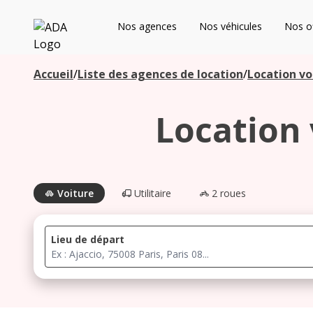
ADA
Nos agences
Nos véhicules
Nos of
Les agences à proximité
Accueil
/
Liste des agences de location
/
Location vo
Location 
Commencez votre recherche pour voir les agences à
proximité
Voiture
Utilitaire
2 roues
Lieu de départ