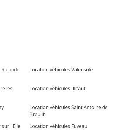
lu
ma
me
je
ve
sa
di
1
2
3
4
5
6
7
8
9
10
11
12
13
14
15
16
17
18
19
20
21
22
23
24
25
26
27
a Rolande
Location véhicules Valensole
28
29
30
re les
Location véhicules Illifaut
ay
Location véhicules Saint Antoine de
Breuilh
sur l Elle
Location véhicules Fuveau