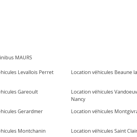
lu
ma
me
je
ve
sa
di
1
2
3
4
5
6
7
8
9
10
11
12
13
14
15
16
minibus MAURS
17
18
19
20
21
22
23
hicules Levallois Perret
Location véhicules Beaune l
24
25
26
27
28
29
30
31
éhicules Gareoult
Location véhicules Vandoeuv
Nancy
éhicules Gerardmer
Location véhicules Montgivr
éhicules Montchanin
Location véhicules Saint Clair 