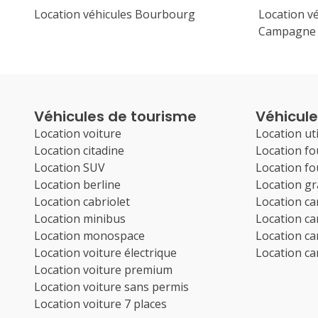
Location véhicules Bourbourg
Location vé
Campagne
Véhicules de tourisme
Véhicules
Location voiture
Location uti
Location citadine
Location f
Location SUV
Location f
Location berline
Location g
Location cabriolet
Location c
Location minibus
Location c
Location monospace
Location c
Location voiture électrique
Location c
Location voiture premium
Location voiture sans permis
Location voiture 7 places