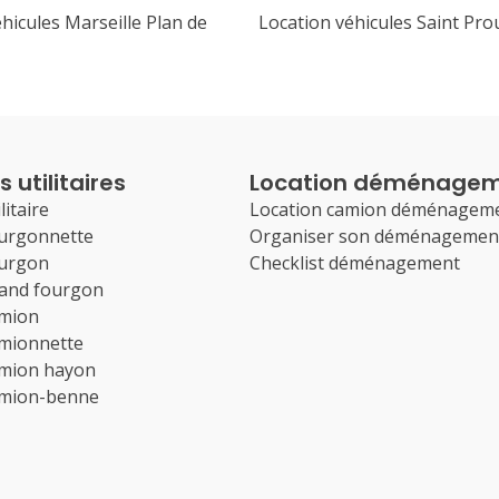
hicules Marseille Plan de
Location véhicules Saint Pro
 utilitaires
Location déménage
litaire
Location camion déménagem
ourgonnette
Organiser son déménagemen
ourgon
Checklist déménagement
rand fourgon
amion
amionnette
amion hayon
amion-benne