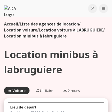
ADA
Open use
Ope
Accueil
/
Liste des agences de location
/
Les
Location voiture
/
Location voiture à LABRUGUIERE
/
agences à
Location minibus à labruguiere
proximité
Location minibus à
Commencez
votre
labruguiere
recherche
pour voir les
agences à
proximité
Voiture
Utilitaire
2 roues
Lieu de départ