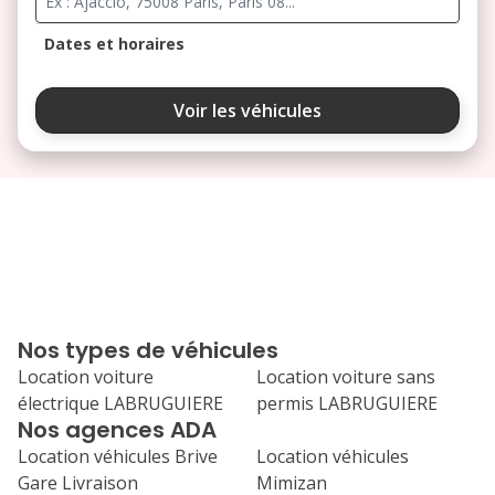
Dates et horaires
août 2026
Voir les véhicules
lu
ma
me
je
ve
3
4
5
6
7
10
11
12
13
14
17
18
19
20
21
Nos types de véhicules
24
25
26
27
28
Location voiture
Location voiture sans
électrique LABRUGUIERE
permis LABRUGUIERE
31
Nos agences ADA
septembre 2026
Location véhicules Brive
Location véhicules
lu
ma
me
je
ve
Gare Livraison
Mimizan