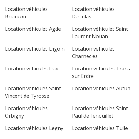
1
2
3
4
Location véhicules
Location véhicules
Briancon
Daoulas
7
8
9
10
11
Location véhicules Agde
Location véhicules Saint
14
15
16
17
18
Laurent Nouan
21
22
23
24
25
Location véhicules Digoin
Location véhicules
Charnecles
28
29
30
Location véhicules Dax
Location véhicules Trans
sur Erdre
Location véhicules Saint
Location véhicules Autun
Vincent de Tyrosse
Location véhicules
Location véhicules Saint
Orbigny
Paul de Fenouillet
Location véhicules Legny
Location véhicules Tulle