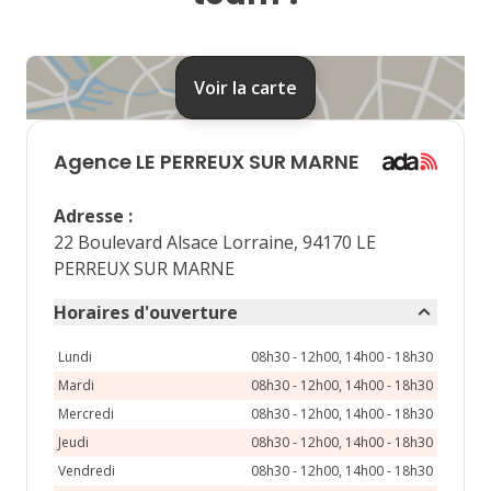
24
25
26
27
28
31
Voir la carte
septembre 2026
lu
ma
me
je
ve
Agence
LE PERREUX SUR MARNE
1
2
3
4
Adresse
:
7
8
9
10
11
22 Boulevard Alsace Lorraine, 94170 LE
PERREUX SUR MARNE
14
15
16
17
18
Horaires d'ouverture
21
22
23
24
25
Lundi
08h30 - 12h00, 14h00 - 18h30
28
29
30
Mardi
08h30 - 12h00, 14h00 - 18h30
Mercredi
08h30 - 12h00, 14h00 - 18h30
Jeudi
08h30 - 12h00, 14h00 - 18h30
Vendredi
08h30 - 12h00, 14h00 - 18h30