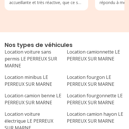
accueillante et très réactive, que ce soit
répondu à mes b
pour la prise du véhicule ou le retour.
déroulé. Lors d
Les explications sont claires, sans
véhicules sont 
mauvaises surprises. Rapport
entretenue Je 
qualité/prix très correct. Je
agence de locati
recommande fortement cette agence
Merci à eux pour
de location et je n’hésiterai pas à
Nos types de véhicules
revenir !
Location voiture sans
Location camionnette LE
permis LE PERREUX SUR
PERREUX SUR MARNE
MARNE
Location minibus LE
Location fourgon LE
PERREUX SUR MARNE
PERREUX SUR MARNE
Location camion benne LE
Location fourgonnette LE
PERREUX SUR MARNE
PERREUX SUR MARNE
Location voiture
Location camion hayon LE
électrique LE PERREUX
PERREUX SUR MARNE
SUR MARNE