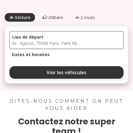
Voiture
Utilitaire
2 roues
Lieu de départ
Dates et horaires
août 2026
Voir les véhicules
lu
ma
me
je
ve
3
4
5
6
7
DITES-NOUS COMMENT ON PEUT
VOUS AIDER
10
11
12
13
14
Contactez notre super
17
18
19
20
21
team !