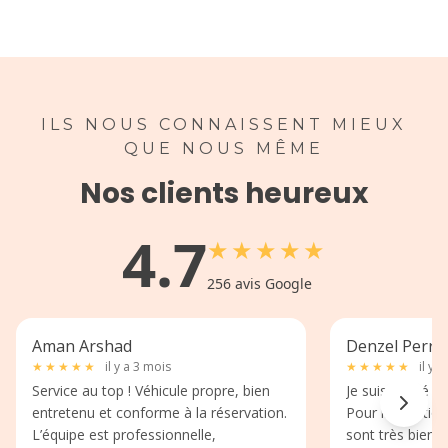
ILS NOUS CONNAISSENT MIEUX
QUE NOUS MÊME
Nos clients heureux
4.7
★
★
★
★
★
256
avis Google
Aman Arshad
Denzel Perri
★
★
★
★
★
il y a 3 mois
★
★
★
★
★
il y 
Service au top ! Véhicule propre, bien
Je suis passé p
entretenu et conforme à la réservation.
Pour la location
L’équipe est professionnelle,
sont très bien 