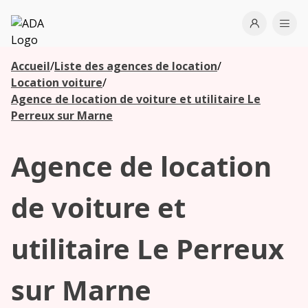
ADA
Open use
Ope
Accueil
/
Liste des agences de location
/
Les
Location voiture
/
agences à
Agence de location de voiture et utilitaire Le
proximité
Perreux sur Marne
Agence de location
Commencez
votre
recherche
de voiture et
pour voir les
agences à
utilitaire Le Perreux
proximité
sur Marne