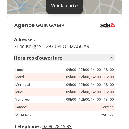
31
Voir la carte
septembre 2026
lu
ma
me
je
ve
Agence
GUINGAMP
1
2
3
4
Adresse
:
7
8
9
10
11
ZI de Kergre, 22970 PLOUMAGOAR
14
15
16
17
18
Horaires d'ouverture
21
22
23
24
25
Lundi
09h00 - 12h00, 14h00 - 18h00
Mardi
09h00 - 12h00, 14h00 - 18h00
28
29
30
Mercredi
09h00 - 12h00, 14h00 - 18h00
Jeudi
09h00 - 12h00, 14h00 - 18h00
Vendredi
09h00 - 12h00, 14h00 - 18h00
Samedi
Fermée
Dimanche
Fermée
Téléphone
:
02.96.78.19.99