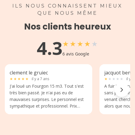
ILS NOUS CONNAISSENT MIEUX
QUE NOUS MÊME
Nos clients heureux
4.3
★
★
★
★
★
6
avis Google
clement le gruiec
jacquot benoi
★
★
★
★
★
il y a 7 ans
★
★
★
★
★
il y a
J'ai loué un Fourgon 15 m3. Tout s'est
A fuir ! Réserva
très bien passé. Je n'ai pas eu de
sans prévenir (
mauvaises surprises. Le personnel est
venant chercher
sympathique et professionnel. Prix
alors que nous 
Abordable et location accessible dès
réservation. Le
18ans sans surplus.
incapable de no
de secours et n
d'aller voir un a