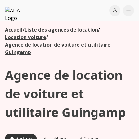
ADA
Open use
Ope
Accueil
/
Liste des agences de location
/
Les
Location voiture
/
agences à
Agence de location de voiture et utilitaire
proximité
Guingamp
Agence de location
Commencez
votre
recherche
de voiture et
pour voir les
agences à
utilitaire Guingamp
proximité
Voiture
Utilitaire
2 roues