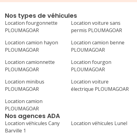
nous avons pris
déménagement 
Nos types de véhicules
un camion + petit
Location fourgonnette
Location voiture sans
service client 
PLOUMAGOAR
permis PLOUMAGOAR
remboursés, sa
explication ni 
Location camion hayon
Location camion benne
commercial e
PLOUMAGOAR
PLOUMAGOAR
preuve du peu d
ont pour leur cli
Location camionnette
Location fourgon
mettre zéro mai
PLOUMAGOAR
PLOUMAGOAR
une étoile min
Location minibus
Location voiture
PLOUMAGOAR
électrique PLOUMAGOAR
Location camion
PLOUMAGOAR
Nos agences ADA
Location véhicules Cany
Location véhicules Lunel
Barville 1