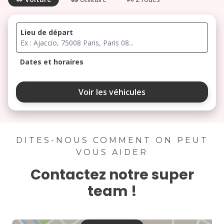
Lieu de départ
Dates et horaires
août 2026
Voir les véhicules
lu
ma
me
je
ve
3
4
5
6
7
DITES-NOUS COMMENT ON PEUT
VOUS AIDER
10
11
12
13
14
Contactez notre super
17
18
19
20
21
team !
24
25
26
27
28