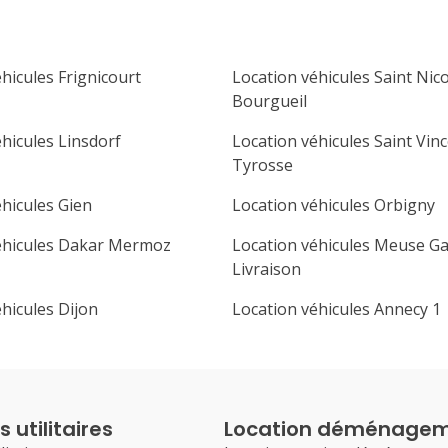
hicules Frignicourt
Location véhicules Saint Nic
Bourgueil
hicules Linsdorf
Location véhicules Saint Vin
Tyrosse
éhicules Gien
Location véhicules Orbigny
éhicules Dakar Mermoz
Location véhicules Meuse G
Livraison
hicules Dijon
Location véhicules Annecy 1
 utilitaires
Location déménage