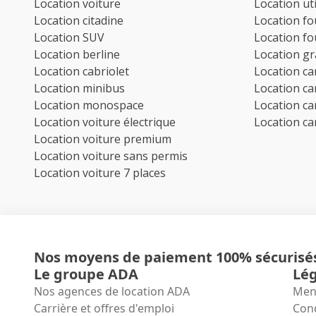
Location voiture
Location uti
Location citadine
Location f
Location SUV
Location f
Location berline
Location g
Location cabriolet
Location c
Location minibus
Location c
Location monospace
Location c
Location voiture électrique
Location c
Location voiture premium
Location voiture sans permis
Location voiture 7 places
Nos moyens de paiement 100% sécurisé
Le groupe ADA
Lég
Nos agences de location ADA
Ment
Carrière et offres d'emploi
Cond