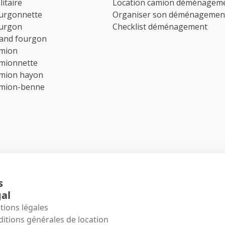
litaire
Location camion déménagem
ourgonnette
Organiser son déménagemen
ourgon
Checklist déménagement
rand fourgon
amion
amionnette
amion hayon
amion-benne
s
al
ions légales
itions générales de location