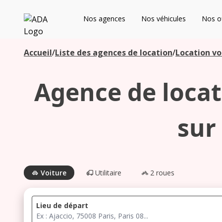
ADA
Nos agences
Nos véhicules
Nos of
Les agences à proximité
Accueil
/
Liste des agences de location
/
Location vo
Agence de locati
Commencez votre recherche pour voir les agences à
proximité
sur
Voiture
Utilitaire
2 roues
Lieu de départ