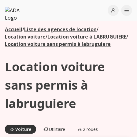
ADA
Open use
Ope
Accueil
/
Liste des agences de location
/
Les
Location voiture
/
Location voiture à LABRUGUIERE
/
agences à
Location voiture sans permis à labruguiere
proximité
Location voiture
Commencez
votre
sans permis à
recherche
pour voir les
labruguiere
agences à
proximité
Voiture
Utilitaire
2 roues