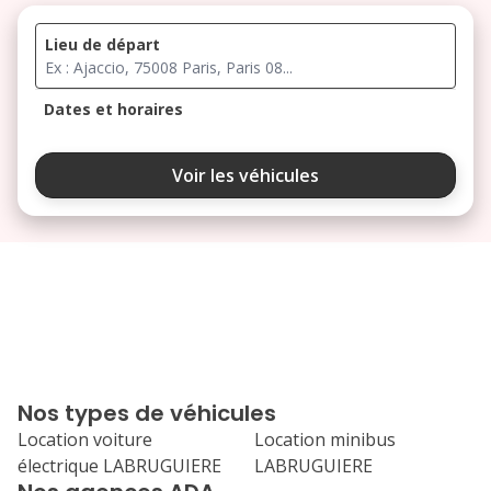
Lieu de départ
Dates et horaires
août 2026
Voir les véhicules
lu
ma
me
je
ve
3
4
5
6
7
10
11
12
13
14
17
18
19
20
21
Nos types de véhicules
24
25
26
27
28
Location voiture
Location minibus
électrique LABRUGUIERE
LABRUGUIERE
31