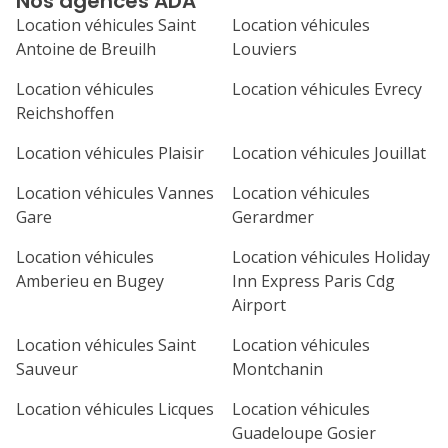
Nos agences ADA
septembre 2026
Location véhicules Saint
Location véhicules
lu
ma
me
je
ve
Antoine de Breuilh
Louviers
1
2
3
4
Location véhicules
Location véhicules Evrecy
Reichshoffen
7
8
9
10
11
Location véhicules Plaisir
Location véhicules Jouillat
14
15
16
17
18
Location véhicules Vannes
Location véhicules
21
22
23
24
25
Gare
Gerardmer
Location véhicules
Location véhicules Holiday
28
29
30
Amberieu en Bugey
Inn Express Paris Cdg
Airport
Location véhicules Saint
Location véhicules
Sauveur
Montchanin
Location véhicules Licques
Location véhicules
Guadeloupe Gosier