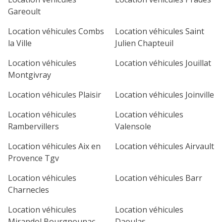
Gareoult
Location véhicules Combs
Location véhicules Saint
la Ville
Julien Chapteuil
Location véhicules
Location véhicules Jouillat
Montgivray
Location véhicules Plaisir
Location véhicules Joinville
Location véhicules
Location véhicules
Rambervillers
Valensole
Location véhicules Aix en
Location véhicules Airvault
Provence Tgv
Location véhicules
Location véhicules Barr
Charnecles
Location véhicules
Location véhicules
Mirandol Bourgnounac
Daoulas