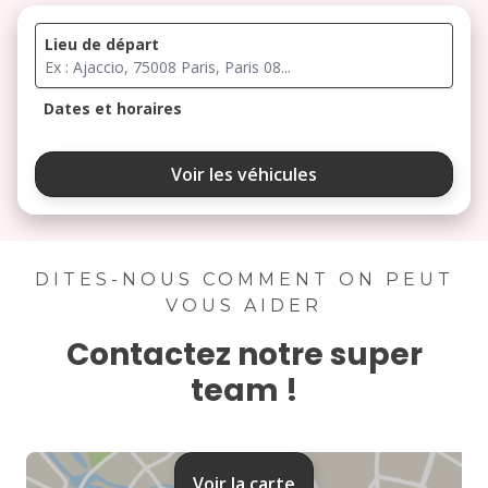
Lieu de départ
Dates et horaires
août 2026
Voir les véhicules
lu
ma
me
je
ve
3
4
5
6
7
DITES-NOUS COMMENT ON PEUT
VOUS AIDER
10
11
12
13
14
Contactez notre super
17
18
19
20
21
team !
24
25
26
27
28
31
Voir la carte