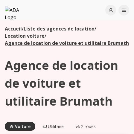
ADA
Open use
Ope
Accueil
/
Liste des agences de location
/
Les
Location voiture
/
agences à
Agence de location de voiture et utilitaire Brumath
proximité
Agence de location
Commencez
votre
de voiture et
recherche
pour voir les
utilitaire Brumath
agences à
proximité
Voiture
Utilitaire
2 roues