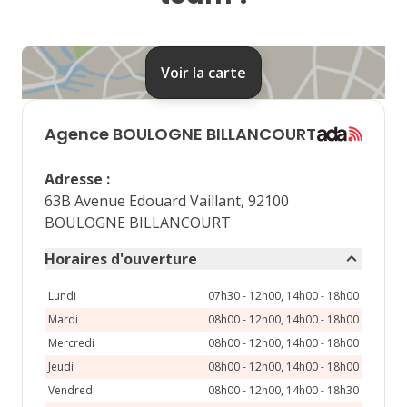
24
25
26
27
28
31
Voir la carte
septembre 2026
lu
ma
me
je
ve
Agence
BOULOGNE BILLANCOURT
1
2
3
4
Adresse
:
7
8
9
10
11
63B Avenue Edouard Vaillant, 92100
BOULOGNE BILLANCOURT
14
15
16
17
18
Horaires d'ouverture
21
22
23
24
25
Lundi
07h30 - 12h00, 14h00 - 18h00
28
29
30
Mardi
08h00 - 12h00, 14h00 - 18h00
Mercredi
08h00 - 12h00, 14h00 - 18h00
Jeudi
08h00 - 12h00, 14h00 - 18h00
Vendredi
08h00 - 12h00, 14h00 - 18h30