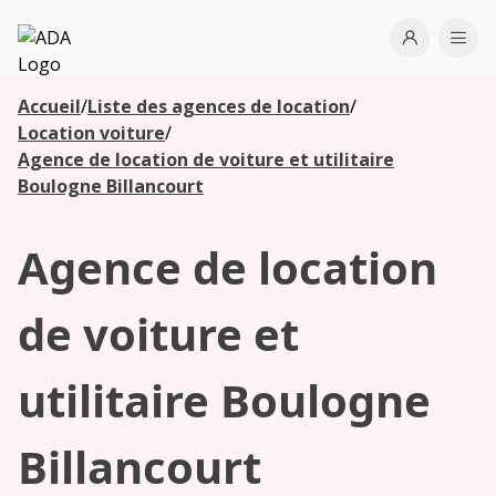
ADA
Open use
Ope
Accueil
/
Liste des agences de location
/
Les
Location voiture
/
agences à
Agence de location de voiture et utilitaire
proximité
Boulogne Billancourt
Agence de location
Commencez
votre
recherche
de voiture et
pour voir les
agences à
utilitaire Boulogne
proximité
Billancourt