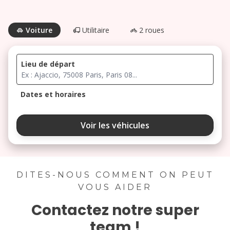
Voiture
Utilitaire
2 roues
Lieu de départ
Dates et horaires
août 2026
Voir les véhicules
lu
ma
me
je
ve
3
4
5
6
7
DITES-NOUS COMMENT ON PEUT
VOUS AIDER
10
11
12
13
14
Contactez notre super
17
18
19
20
21
team !