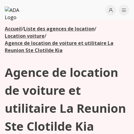
ADA
Open use
Ope
Accueil
/
Liste des agences de location
/
Les
Location voiture
/
agences à
Agence de location de voiture et utilitaire La
proximité
Reunion Ste Clotilde Kia
Agence de location
Commencez
votre
recherche
de voiture et
pour voir les
agences à
utilitaire La Reunion
proximité
Ste Clotilde Kia