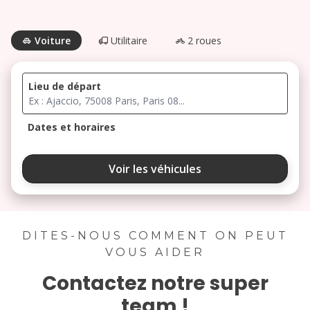
Voiture
Utilitaire
2 roues
Lieu de départ
Dates et horaires
août 2026
Voir les véhicules
lu
ma
me
je
ve
3
4
5
6
7
DITES-NOUS COMMENT ON PEUT
VOUS AIDER
10
11
12
13
14
Contactez notre super
17
18
19
20
21
team !