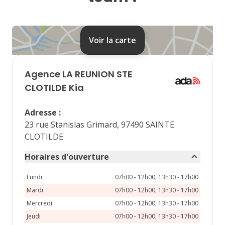
24
25
26
27
28
31
Voir la carte
septembre 2026
lu
ma
me
je
ve
Agence
LA REUNION STE
1
2
3
4
CLOTILDE Kia
7
8
9
10
11
Adresse
:
23 rue Stanislas Grimard, 97490 SAINTE
14
15
16
17
18
CLOTILDE
21
22
23
24
25
Horaires d'ouverture
28
29
30
Lundi
07h00 - 12h00, 13h30 - 17h00
Mardi
07h00 - 12h00, 13h30 - 17h00
Mercredi
07h00 - 12h00, 13h30 - 17h00
Jeudi
07h00 - 12h00, 13h30 - 17h00