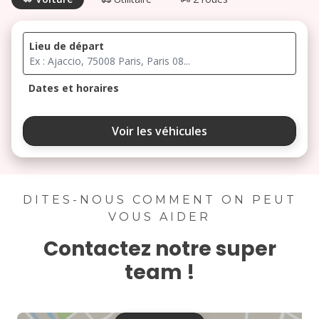
Lieu de départ
Dates et horaires
août 2026
Voir les véhicules
lu
ma
me
je
ve
3
4
5
6
7
DITES-NOUS COMMENT ON PEUT
VOUS AIDER
10
11
12
13
14
Contactez notre super
17
18
19
20
21
team !
24
25
26
27
28