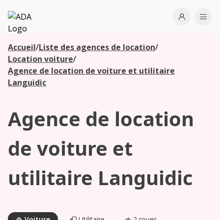
ADA
Open use
Ope
Accueil
/
Liste des agences de location
/
Les
Location voiture
/
agences à
Agence de location de voiture et utilitaire
proximité
Languidic
Agence de location
Commencez
votre
recherche
de voiture et
pour voir les
agences à
utilitaire Languidic
proximité
Voiture
Utilitaire
2 roues