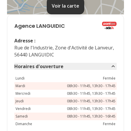
31
Voir la carte
septembre 2026
lu
ma
me
je
ve
Agence
LANGUIDIC
1
2
3
4
Adresse
:
7
8
9
10
11
Rue de l'Industrie, Zone d'Activité de Lanveur,
56440 LANGUIDIC
14
15
16
17
18
Horaires d'ouverture
21
22
23
24
25
Lundi
Fermée
28
29
30
Mardi
08h30 - 11h45, 13h30 - 17h45
Mercredi
08h30 - 11h45, 13h30 - 17h45
Jeudi
08h30 - 11h45, 13h30 - 17h45
Vendredi
08h30 - 11h45, 13h30 - 17h45
Samedi
08h30 - 11h45, 13h30 - 16h45
Dimanche
Fermée