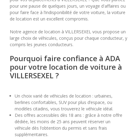
pour une pause de quelques jours, un voyage d'affaires ou
pour faire face à l’indisponibilité de votre voiture, la voiture
7
8
9
10
11
de location est un excellent compromis.
14
15
16
17
18
Notre agence de location à VILLERSEXEL vous propose un
large choix de véhicules, conçus pour chaque conducteur, y
21
22
23
24
25
compris les jeunes conducteurs.
28
29
30
Pourquoi faire confiance à ADA
pour votre location de voiture à
VILLERSEXEL ?
Un choix varié de véhicules de location : urbaines,
berlines confortables, SUV pour plus d’espace, ou
modèles citadins, vous trouverez le véhicule idéal.
Des offres accessibles dès 18 ans : grâce à notre offre
dédiée, les moins de 25 ans peuvent réserver un
véhicule dès l’obtention du permis et sans frais
supplémentaires.