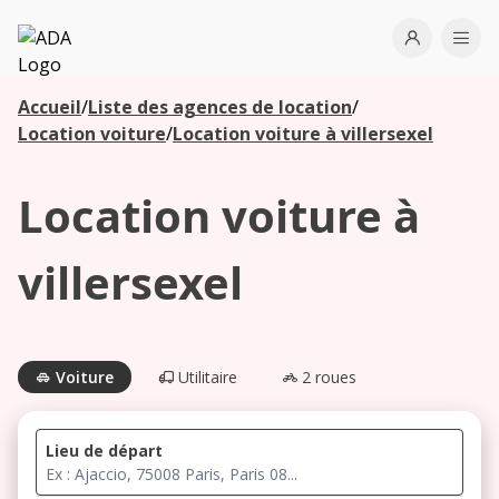
ADA
Open use
Ope
Accueil
/
Liste des agences de location
/
Les
Location voiture
/
Location voiture à villersexel
agences à
proximité
Location voiture à
Commencez
villersexel
votre
recherche
pour voir les
agences à
Voiture
Utilitaire
2 roues
proximité
Lieu de départ