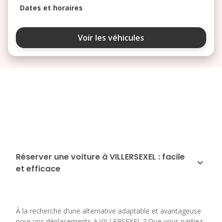
Dates et horaires
août 2026
Voir les véhicules
lu
ma
me
je
ve
3
4
5
6
7
10
11
12
13
14
17
18
19
20
21
24
25
26
27
28
Réserver une voiture à VILLERSEXEL : facile
et efficace
31
septembre 2026
lu
ma
me
je
ve
À la recherche d’une alternative adaptable et avantageuse
1
2
3
4
pour vos déplacements à VILLERSEXEL ? Que vous partiez