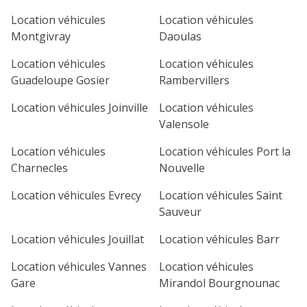
1
2
3
4
Location véhicules
Location véhicules
Montgivray
Daoulas
7
8
9
10
11
Location véhicules
Location véhicules
14
15
16
17
18
Guadeloupe Gosier
Rambervillers
21
22
23
24
25
Location véhicules Joinville
Location véhicules
Valensole
28
29
30
Location véhicules
Location véhicules Port la
Charnecles
Nouvelle
Location véhicules Evrecy
Location véhicules Saint
Sauveur
Location véhicules Jouillat
Location véhicules Barr
Location véhicules Vannes
Location véhicules
Gare
Mirandol Bourgnounac