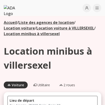
ADA
Open use
Ope
Accueil
/
Liste des agences de location
/
Les
Location voiture
/
Location voiture à VILLERSEXEL
/
agences à
Location minibus à villersexel
proximité
Location minibus à
Commencez
votre
villersexel
recherche
pour voir les
agences à
proximité
Voiture
Utilitaire
2 roues
Lieu de départ