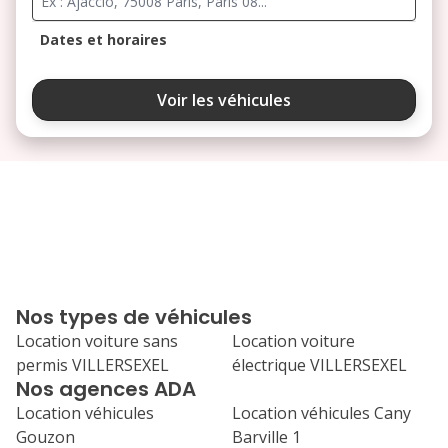
Dates et horaires
août 2026
Voir les véhicules
lu
ma
me
je
ve
3
4
5
6
7
10
11
12
13
14
17
18
19
20
21
Nos types de véhicules
24
25
26
27
28
Location voiture sans
Location voiture
permis VILLERSEXEL
électrique VILLERSEXEL
31
Nos agences ADA
septembre 2026
Location véhicules
Location véhicules Cany
lu
ma
me
je
ve
Gouzon
Barville 1