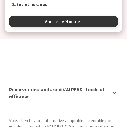
Dates et horaires
août 2026
Voir les véhicules
lu
ma
me
je
ve
3
4
5
6
7
10
11
12
13
14
17
18
19
20
21
24
25
26
27
28
Réserver une voiture à VALREAS : facile et
efficace
31
septembre 2026
lu
ma
me
je
ve
Vous cherchez une alternative adaptable et rentable pour
1
2
3
4
vos déplacements à VALREAS ? Que vous partiez pour une