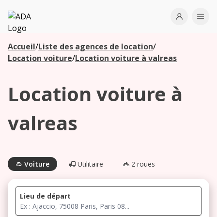
ADA
Open use
Ope
Accueil
/
Liste des agences de location
/
Les
Location voiture
/
Location voiture à valreas
agences à
proximité
Location voiture à
Commencez
valreas
votre
recherche
pour voir les
agences à
Voiture
Utilitaire
2 roues
proximité
Lieu de départ