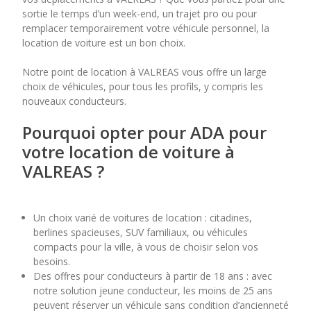
sortie le temps d’un week-end, un trajet pro ou pour
remplacer temporairement votre véhicule personnel, la
7
8
9
10
11
location de voiture est un bon choix.
14
15
16
17
18
Notre point de location à VALREAS vous offre un large
choix de véhicules, pour tous les profils, y compris les
21
22
23
24
25
nouveaux conducteurs.
28
29
30
Pourquoi opter pour ADA pour
votre location de voiture à
VALREAS ?
Un choix varié de voitures de location : citadines,
berlines spacieuses, SUV familiaux, ou véhicules
compacts pour la ville, à vous de choisir selon vos
besoins.
Des offres pour conducteurs à partir de 18 ans : avec
notre solution jeune conducteur, les moins de 25 ans
peuvent réserver un véhicule sans condition d’ancienneté