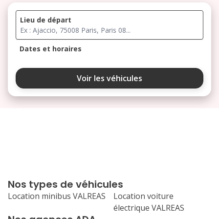
Lieu de départ
Dates et horaires
août 2026
Voir les véhicules
lu
ma
me
je
ve
3
4
5
6
7
10
11
12
13
14
17
18
19
20
21
Nos types de véhicules
24
25
26
27
28
Location minibus VALREAS
Location voiture
électrique VALREAS
31