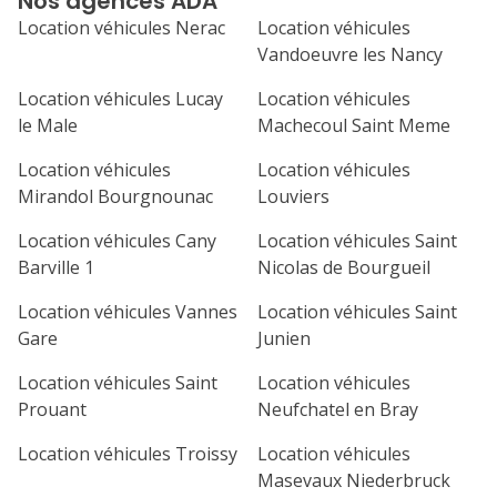
Nos agences ADA
septembre 2026
Location véhicules Nerac
Location véhicules
lu
ma
me
je
ve
Vandoeuvre les Nancy
1
2
3
4
Location véhicules Lucay
Location véhicules
le Male
Machecoul Saint Meme
7
8
9
10
11
Location véhicules
Location véhicules
14
15
16
17
18
Mirandol Bourgnounac
Louviers
21
22
23
24
25
Location véhicules Cany
Location véhicules Saint
Barville 1
Nicolas de Bourgueil
28
29
30
Location véhicules Vannes
Location véhicules Saint
Gare
Junien
Location véhicules Saint
Location véhicules
Prouant
Neufchatel en Bray
Location véhicules Troissy
Location véhicules
Masevaux Niederbruck