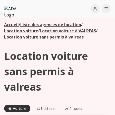
ADA
Open use
Ope
Accueil
/
Liste des agences de location
/
Les
Location voiture
/
Location voiture à VALREAS
/
agences à
Location voiture sans permis à valreas
proximité
Location voiture
Commencez
votre
sans permis à
recherche
pour voir les
valreas
agences à
proximité
Voiture
Utilitaire
2 roues