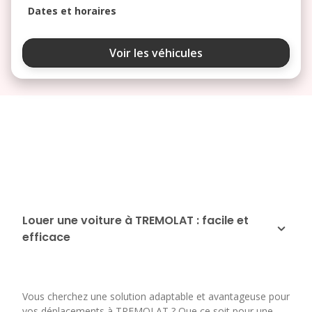
Dates et horaires
août 2026
Voir les véhicules
lu
ma
me
je
ve
3
4
5
6
7
10
11
12
13
14
17
18
19
20
21
24
25
26
27
28
Louer une voiture à TREMOLAT : facile et
efficace
31
septembre 2026
lu
ma
me
je
ve
Vous cherchez une solution adaptable et avantageuse pour
1
2
3
4
vos déplacements à TREMOLAT ? Que ce soit pour une