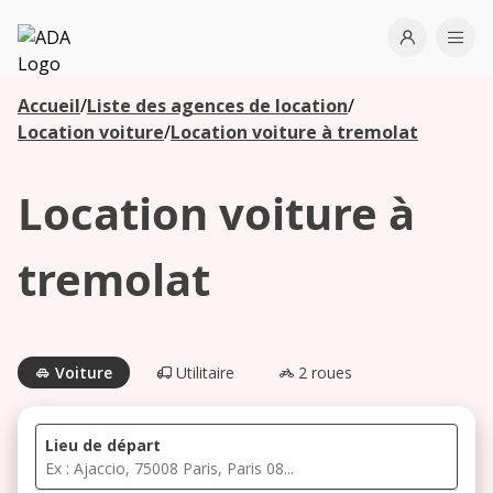
ADA
Open use
Ope
Accueil
/
Liste des agences de location
/
Les
Location voiture
/
Location voiture à tremolat
agences à
proximité
Location voiture à
Commencez
tremolat
votre
recherche
pour voir les
agences à
Voiture
Utilitaire
2 roues
proximité
Lieu de départ