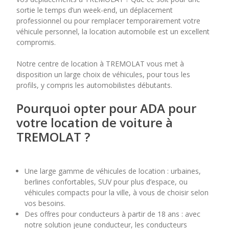
sortie le temps d’un week-end, un déplacement
professionnel ou pour remplacer temporairement votre
7
8
9
10
11
véhicule personnel, la location automobile est un excellent
compromis.
14
15
16
17
18
Notre centre de location à TREMOLAT vous met à
21
22
23
24
25
disposition un large choix de véhicules, pour tous les
profils, y compris les automobilistes débutants.
28
29
30
Pourquoi opter pour ADA pour
votre location de voiture à
TREMOLAT ?
Une large gamme de véhicules de location : urbaines,
berlines confortables, SUV pour plus d’espace, ou
véhicules compacts pour la ville, à vous de choisir selon
vos besoins.
Des offres pour conducteurs à partir de 18 ans : avec
notre solution jeune conducteur, les conducteurs