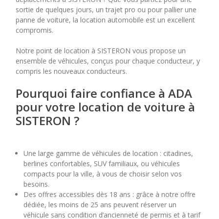
sortie de quelques jours, un trajet pro ou pour pallier une
panne de voiture, la location automobile est un excellent
7
8
9
10
11
compromis.
14
15
16
17
18
Notre point de location à SISTERON vous propose un
ensemble de véhicules, conçus pour chaque conducteur, y
21
22
23
24
25
compris les nouveaux conducteurs.
28
29
30
Pourquoi faire confiance à ADA
pour votre location de voiture à
SISTERON ?
Une large gamme de véhicules de location : citadines,
berlines confortables, SUV familiaux, ou véhicules
compacts pour la ville, à vous de choisir selon vos
besoins.
Des offres accessibles dès 18 ans : grâce à notre offre
dédiée, les moins de 25 ans peuvent réserver un
véhicule sans condition d’ancienneté de permis et à tarif