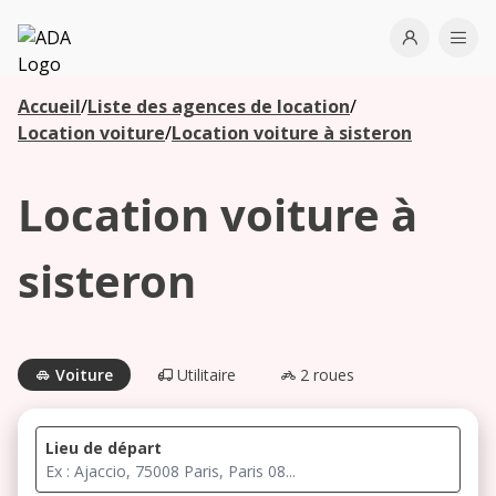
ADA
Open use
Ope
Accueil
/
Liste des agences de location
/
Les
Location voiture
/
Location voiture à sisteron
agences à
proximité
Location voiture à
Commencez
sisteron
votre
recherche
pour voir les
agences à
Voiture
Utilitaire
2 roues
proximité
Lieu de départ