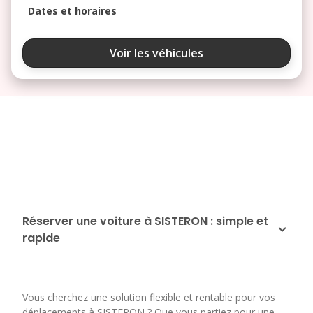
Dates et horaires
août 2026
Voir les véhicules
lu
ma
me
je
ve
3
4
5
6
7
10
11
12
13
14
17
18
19
20
21
24
25
26
27
28
Réserver une voiture à SISTERON : simple et
rapide
31
septembre 2026
lu
ma
me
je
ve
Vous cherchez une solution flexible et rentable pour vos
1
2
3
4
déplacements à SISTERON ? Que vous partiez pour une