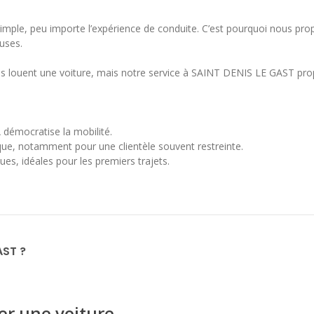
 simple, peu importe l’expérience de conduite. C’est pourquoi nous p
uses.
ils louent une voiture, mais notre service à SAINT DENIS LE GAST pr
A démocratise la mobilité.
e, notamment pour une clientèle souvent restreinte.
es, idéales pour les premiers trajets.
AST ?
er une voiture