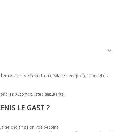
lu
ma
me
je
ve
sa
di
1
2
3
4
5
6
7
8
9
10
11
12
13
14
15
16
17
18
19
20
21
22
23
24
25
26
27
28
29
30
le temps d’un week-end, un déplacement professionnel ou
ris les automobilistes débutants.
DENIS LE GAST ?
us de choisir selon vos besoins.