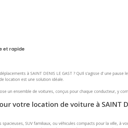
lu
ma
me
je
ve
sa
di
1
2
3
4
5
6
7
8
9
10
11
12
13
14
15
16
e et rapide
17
18
19
20
21
22
23
24
25
26
27
28
29
30
s déplacements à SAINT DENIS LE GAST ? Qu’il s’agisse d’ une pause 
e de location est une solution idéale.
31
se un ensemble de voitures, conçus pour chaque conducteur, y comp
our votre location de voiture à SAINT 
es spacieuses, SUV familiaux, ou véhicules compacts pour la ville, à vo