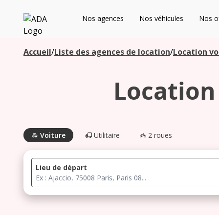
ADA
Nos agences
Nos véhicules
Nos of
Les agences à proximité
Accueil
/
Liste des agences de location
/
Location vo
Location 
Commencez votre recherche pour voir les agences à
proximité
Voiture
Utilitaire
2 roues
Lieu de départ