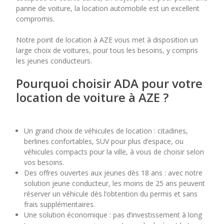
panne de voiture, la location automobile est un excellent
compromis.
7
8
9
10
11
Notre point de location à AZE vous met à disposition un
14
15
16
17
18
large choix de voitures, pour tous les besoins, y compris
les jeunes conducteurs.
21
22
23
24
25
Pourquoi choisir ADA pour votre
28
29
30
location de voiture à AZE ?
Un grand choix de véhicules de location : citadines,
berlines confortables, SUV pour plus d’espace, ou
véhicules compacts pour la ville, à vous de choisir selon
vos besoins.
Des offres ouvertes aux jeunes dès 18 ans : avec notre
solution jeune conducteur, les moins de 25 ans peuvent
réserver un véhicule dès l’obtention du permis et sans
frais supplémentaires.
Une solution économique : pas d’investissement à long