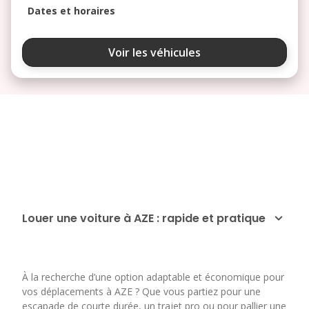
Dates et horaires
août 2026
Voir les véhicules
lu
ma
me
je
ve
3
4
5
6
7
10
11
12
13
14
17
18
19
20
21
24
25
26
27
28
Louer une voiture à AZE : rapide et pratique
31
septembre 2026
À la recherche d’une option adaptable et économique pour
lu
ma
me
je
ve
vos déplacements à AZE ? Que vous partiez pour une
escapade de courte durée, un trajet pro ou pour pallier une
1
2
3
4