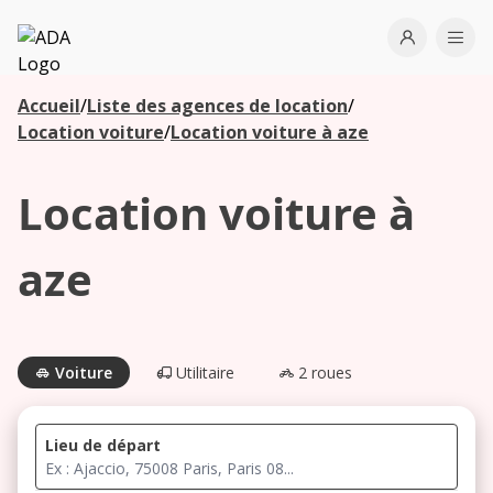
ADA
Open use
Ope
Accueil
/
Liste des agences de location
/
Les
Location voiture
/
Location voiture à aze
agences à
proximité
Location voiture à
Commencez
aze
votre
recherche
pour voir les
agences à
Voiture
Utilitaire
2 roues
proximité
Lieu de départ