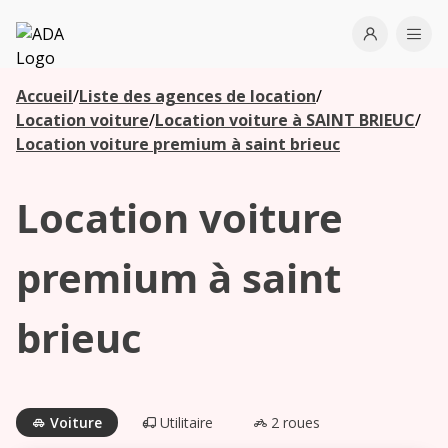
ADA
Open use
Ope
Accueil
/
Liste des agences de location
/
Les
Location voiture
/
Location voiture à SAINT BRIEUC
/
agences à
Location voiture premium à saint brieuc
proximité
Location voiture
Commencez
votre
premium à saint
recherche
pour voir les
brieuc
agences à
proximité
Voiture
Utilitaire
2 roues