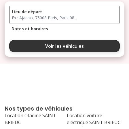
Lieu de départ
Dates et horaires
août 2026
Voir les véhicules
lu
ma
me
je
ve
3
4
5
6
7
10
11
12
13
14
17
18
19
20
21
Nos types de véhicules
24
25
26
27
28
Location citadine SAINT
Location voiture
BRIEUC
électrique SAINT BRIEUC
31