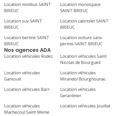
septembre 2026
Location minibus SAINT
Location monospace
BRIEUC
SAINT BRIEUC
lu
ma
me
je
ve
Location suv SAINT
Location cabriolet SAINT
1
2
3
4
BRIEUC
BRIEUC
7
8
9
10
11
Location berline SAINT
Location voiture sans
BRIEUC
permis SAINT BRIEUC
14
15
16
17
18
Nos agences ADA
21
22
23
24
25
Location véhicules Rodez
Location véhicules Saint
Nicolas de Bourgueil
28
29
30
Location véhicules
Location véhicules
Gareoult
Mirandol Bourgnounac
Location véhicules Barr
Location véhicules
Gerardmer
Location véhicules
Location véhicules Jouillat
Machecoul Saint Meme