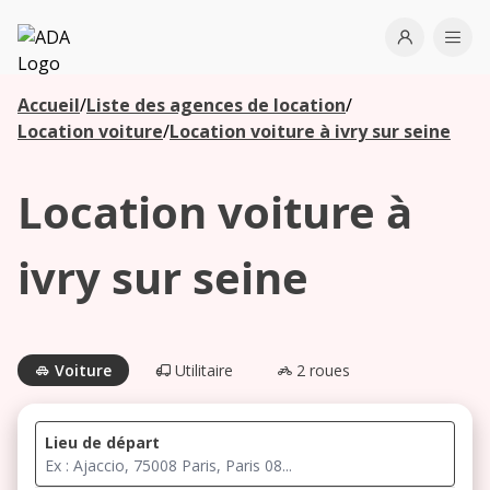
ADA
Open use
Ope
Accueil
/
Liste des agences de location
/
Les
Location voiture
/
Location voiture à ivry sur seine
agences à
proximité
Location voiture à
Commencez
ivry sur seine
votre
recherche
pour voir les
agences à
Voiture
Utilitaire
2 roues
proximité
Lieu de départ