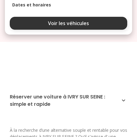
Dates et horaires
août 2026
Voir les véhicules
lu
ma
me
je
ve
3
4
5
6
7
10
11
12
13
14
17
18
19
20
21
24
25
26
27
28
Réserver une voiture à IVRY SUR SEINE :
simple et rapide
31
septembre 2026
lu
ma
me
je
ve
À la recherche d’une alternative souple et rentable pour vos
1
2
3
4
déplacements à IVRY SUR SEINE ? Qu’il s’agisse d’ une