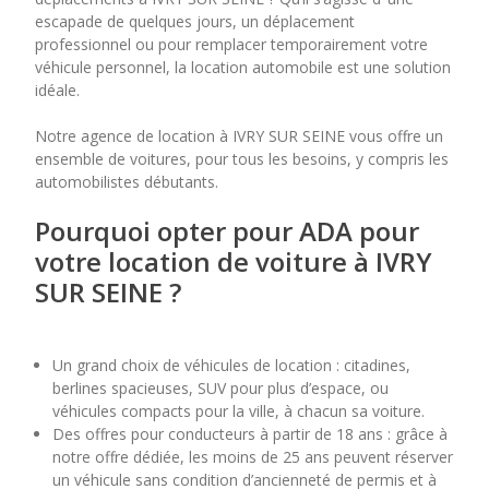
escapade de quelques jours, un déplacement
professionnel ou pour remplacer temporairement votre
7
8
9
10
11
véhicule personnel, la location automobile est une solution
idéale.
14
15
16
17
18
Notre agence de location à IVRY SUR SEINE vous offre un
21
22
23
24
25
ensemble de voitures, pour tous les besoins, y compris les
automobilistes débutants.
28
29
30
Pourquoi opter pour ADA pour
votre location de voiture à IVRY
SUR SEINE ?
Un grand choix de véhicules de location : citadines,
berlines spacieuses, SUV pour plus d’espace, ou
véhicules compacts pour la ville, à chacun sa voiture.
Des offres pour conducteurs à partir de 18 ans : grâce à
notre offre dédiée, les moins de 25 ans peuvent réserver
un véhicule sans condition d’ancienneté de permis et à