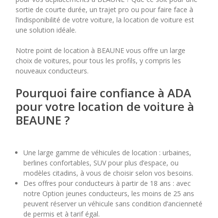
sortie de courte durée, un trajet pro ou pour faire face à
l’indisponibilité de votre voiture, la location de voiture est
7
8
9
10
11
une solution idéale.
14
15
16
17
18
Notre point de location à BEAUNE vous offre un large
choix de voitures, pour tous les profils, y compris les
21
22
23
24
25
nouveaux conducteurs.
28
29
30
Pourquoi faire confiance à ADA
pour votre location de voiture à
BEAUNE ?
Une large gamme de véhicules de location : urbaines,
berlines confortables, SUV pour plus d’espace, ou
modèles citadins, à vous de choisir selon vos besoins.
Des offres pour conducteurs à partir de 18 ans : avec
notre Option jeunes conducteurs, les moins de 25 ans
peuvent réserver un véhicule sans condition d’ancienneté
de permis et à tarif égal.