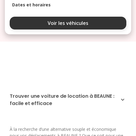
Dates et horaires
août 2026
Voir les véhicules
lu
ma
me
je
ve
3
4
5
6
7
10
11
12
13
14
17
18
19
20
21
24
25
26
27
28
Trouver une voiture de location à BEAUNE :
facile et efficace
31
septembre 2026
lu
ma
me
je
ve
À la recherche d’une alternative souple et économique
1
2
3
4
pour vos déplacements à BEAUNE ? Que ce soit pour une