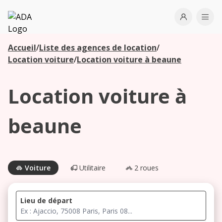
ADA
Open use
Ope
Accueil
/
Liste des agences de location
/
Les
Location voiture
/
Location voiture à beaune
agences à
proximité
Location voiture à
Commencez
beaune
votre
recherche
pour voir les
agences à
Voiture
Utilitaire
2 roues
proximité
Lieu de départ