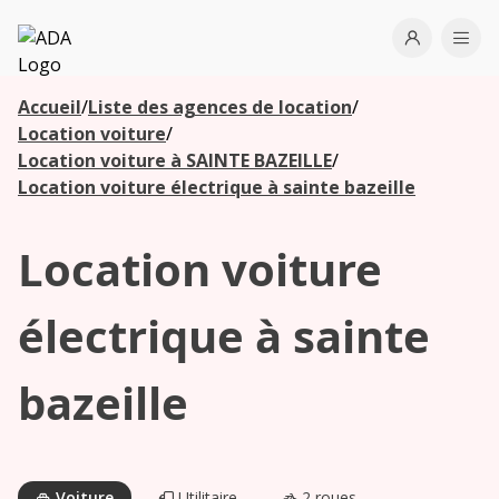
ADA
Open use
Ope
Accueil
/
Liste des agences de location
/
Les
Location voiture
/
agences à
Location voiture à SAINTE BAZEILLE
/
proximité
Location voiture électrique à sainte bazeille
Location voiture
Commencez
votre
recherche
électrique à sainte
pour voir les
agences à
bazeille
proximité
Voiture
Utilitaire
2 roues