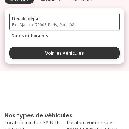
Lieu de départ
Dates et horaires
août 2026
Voir les véhicules
lu
ma
me
je
ve
3
4
5
6
7
10
11
12
13
14
17
18
19
20
21
Nos types de véhicules
24
25
26
27
28
Location minibus SAINTE
Location voiture sans