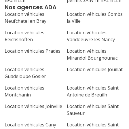
BAZEILLE
permis SAINTE BAZEILLE
31
Nos agences ADA
septembre 2026
Location véhicules
Location véhicules Combs
lu
ma
me
je
ve
Neufchatel en Bray
la Ville
1
2
3
4
Location véhicules
Location véhicules
Reichshoffen
Vandoeuvre les Nancy
7
8
9
10
11
Location véhicules Prades
Location véhicules
14
15
16
17
18
Mirandol Bourgnounac
21
22
23
24
25
Location véhicules
Location véhicules Jouillat
Guadeloupe Gosier
28
29
30
Location véhicules
Location véhicules Saint
Montchanin
Antoine de Breuilh
Location véhicules Joinville
Location véhicules Saint
Sauveur
Location véhicules Cany
Location véhicules Saint