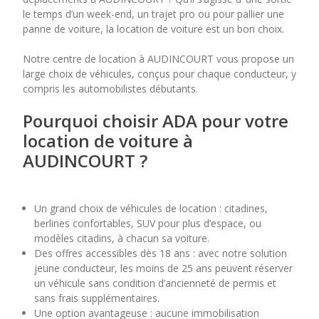
le temps d’un week-end, un trajet pro ou pour pallier une
panne de voiture, la location de voiture est un bon choix.
7
8
9
10
11
Notre centre de location à AUDINCOURT vous propose un
14
15
16
17
18
large choix de véhicules, conçus pour chaque conducteur, y
compris les automobilistes débutants.
21
22
23
24
25
Pourquoi choisir ADA pour votre
28
29
30
location de voiture à
AUDINCOURT ?
Un grand choix de véhicules de location : citadines,
berlines confortables, SUV pour plus d’espace, ou
modèles citadins, à chacun sa voiture.
Des offres accessibles dès 18 ans : avec notre solution
jeune conducteur, les moins de 25 ans peuvent réserver
un véhicule sans condition d’ancienneté de permis et
sans frais supplémentaires.
Une option avantageuse : aucune immobilisation