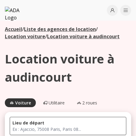
ADA
Open use
Ope
Accueil
/
Liste des agences de location
/
Les
Location voiture
/
Location voiture à audincourt
agences à
proximité
Location voiture à
Commencez
audincourt
votre
recherche
pour voir les
agences à
Voiture
Utilitaire
2 roues
proximité
Lieu de départ