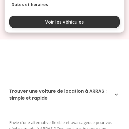
Dates et horaires
août 2026
Voir les véhicules
lu
ma
me
je
ve
3
4
5
6
7
10
11
12
13
14
17
18
19
20
21
24
25
26
27
28
Trouver une voiture de location à ARRAS :
simple et rapide
31
septembre 2026
lu
ma
me
je
ve
Envie d’une alternative flexible et avantageuse pour vos
1
2
3
4
déplacements à ARRAS ? Que vous partiez pour une