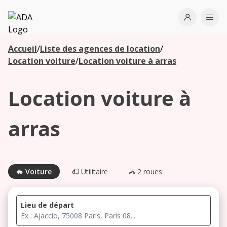
ADA
Open use
Ope
Accueil
/
Liste des agences de location
/
Les
Location voiture
/
Location voiture à arras
agences à
proximité
Location voiture à
Commencez
arras
votre
recherche
pour voir les
agences à
Voiture
Utilitaire
2 roues
proximité
Lieu de départ