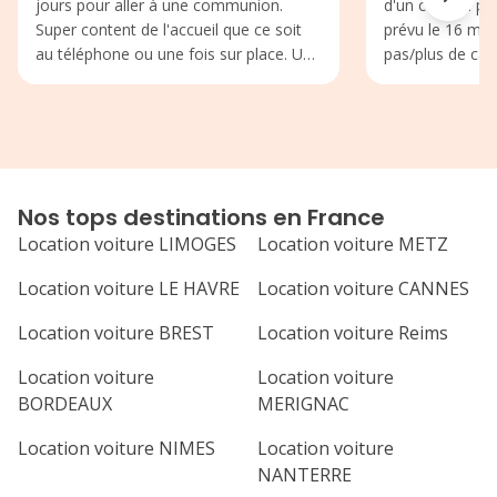
jours pour aller à une communion.
d'un camion p
Super content de l'accueil que ce soit
prévu le 16 mai 
au téléphone ou une fois sur place. Une
pas/plus de cam
équipe très arrangeante et très
des gens prése
serviable, qui sait ce qu'est un client...
8h50 (sans rése
Nous reviendrons dans cette agence
yeux... Le libre 
dès que l'occasion se représente. Un
les réservation
grand merci à madame ALEXANDRE et
tout cas merci à
son mari.
déménager avec 
Nos tops destinations en France
vous conseille 
Location voiture LIMOGES
Location voiture METZ
n'est pas être s
Location voiture LE HAVRE
Location voiture CANNES
Location voiture BREST
Location voiture Reims
Location voiture
Location voiture
BORDEAUX
MERIGNAC
Location voiture NIMES
Location voiture
NANTERRE