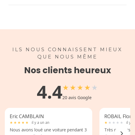
ILS NOUS CONNAISSENT MIEUX
QUE NOUS MÊME
Nos clients heureux
4.4
★
★
★
★
★
20
avis Google
Eric CAMBLAIN
ROBAIL Flore
★
★
★
★
★
il y a un an
★
★
★
★
★
il y a
Nous avons loué une voiture pendant 3
Très mauvaise 