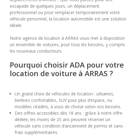
escapade de quelques jours, un déplacement
professionnel ou pour remplacer temporairement votre
7
8
9
10
11
véhicule personnel, la location automobile est une solution
idéale.
14
15
16
17
18
Notre agence de location à ARRAS vous met à disposition
21
22
23
24
25
un ensemble de voitures, pour tous les besoins, y compris
les nouveaux conducteurs.
28
29
30
Pourquoi choisir ADA pour votre
location de voiture à ARRAS ?
Un grand choix de véhicules de location : urbaines,
berlines confortables, SUV pour plus d’espace, ou
modèles citadins, à vous de choisir selon vos besoins.
Des offres accessibles dès 18 ans : grâce à notre offre
dédiée, les moins de 25 ans peuvent réserver un
véhicule sans condition d’ancienneté de permis et sans
frais supplémentaires.