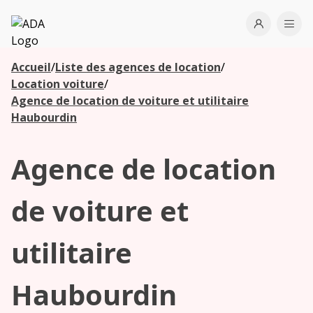
ADA
Open use
Ope
Accueil
/
Liste des agences de location
/
Les
Location voiture
/
agences à
Agence de location de voiture et utilitaire
proximité
Haubourdin
Agence de location
Commencez
votre
recherche
de voiture et
pour voir les
agences à
utilitaire
proximité
Haubourdin