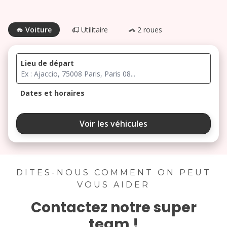
Voiture
Utilitaire
2 roues
Lieu de départ
Dates et horaires
août 2026
Voir les véhicules
lu
ma
me
je
ve
3
4
5
6
7
DITES-NOUS COMMENT ON PEUT
VOUS AIDER
10
11
12
13
14
Contactez notre super
17
18
19
20
21
team !