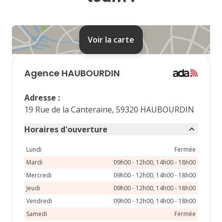
24
25
26
27
28
31
Voir la carte
septembre 2026
lu
ma
me
je
ve
Agence
HAUBOURDIN
1
2
3
4
Adresse
:
7
8
9
10
11
19 Rue de la Canteraine, 59320 HAUBOURDIN
14
15
16
17
18
Horaires d'ouverture
21
22
23
24
25
Lundi
Fermée
Mardi
09h00 - 12h00, 14h00 - 18h00
28
29
30
Mercredi
09h00 - 12h00, 14h00 - 18h00
Jeudi
09h00 - 12h00, 14h00 - 18h00
Vendredi
09h00 - 12h00, 14h00 - 18h00
Samedi
Fermée