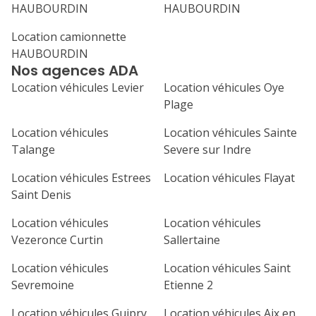
HAUBOURDIN
HAUBOURDIN
Location camionnette
HAUBOURDIN
Nos agences ADA
Location véhicules Levier
Location véhicules Oye
Plage
Location véhicules
Location véhicules Sainte
Talange
Severe sur Indre
Location véhicules Estrees
Location véhicules Flayat
Saint Denis
Location véhicules
Location véhicules
Vezeronce Curtin
Sallertaine
Location véhicules
Location véhicules Saint
Sevremoine
Etienne 2
Location véhicules Guipry
Location véhicules Aix en