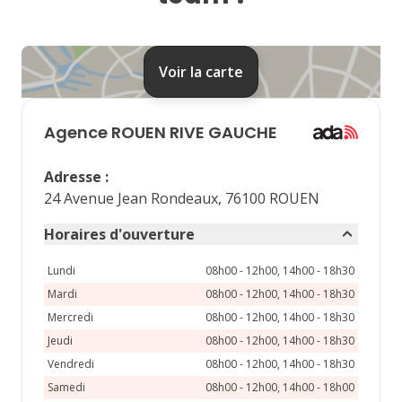
24
25
26
27
28
31
Voir la carte
septembre 2026
lu
ma
me
je
ve
Agence
ROUEN RIVE GAUCHE
1
2
3
4
Adresse
:
7
8
9
10
11
24 Avenue Jean Rondeaux, 76100 ROUEN
14
15
16
17
18
Horaires d'ouverture
21
22
23
24
25
Lundi
08h00 - 12h00, 14h00 - 18h30
Mardi
08h00 - 12h00, 14h00 - 18h30
28
29
30
Mercredi
08h00 - 12h00, 14h00 - 18h30
Jeudi
08h00 - 12h00, 14h00 - 18h30
Vendredi
08h00 - 12h00, 14h00 - 18h30
Samedi
08h00 - 12h00, 14h00 - 18h00