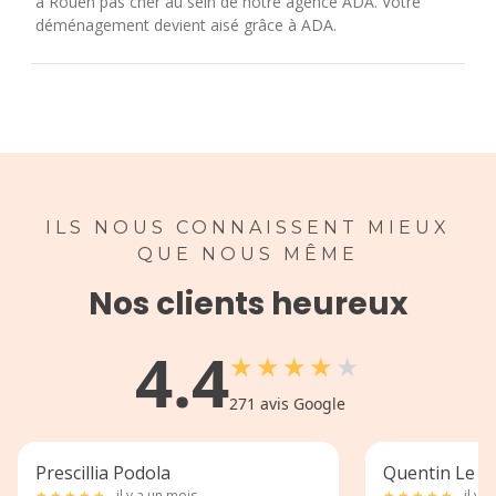
à Rouen pas cher au sein de notre agence ADA. Votre
déménagement devient aisé grâce à ADA.
ILS NOUS CONNAISSENT MIEUX
QUE NOUS MÊME
Nos clients heureux
4.4
★
★
★
★
★
271
avis Google
Prescillia Podola
Quentin Le Pa
★
★
★
★
★
il y a un mois
★
★
★
★
★
il y 