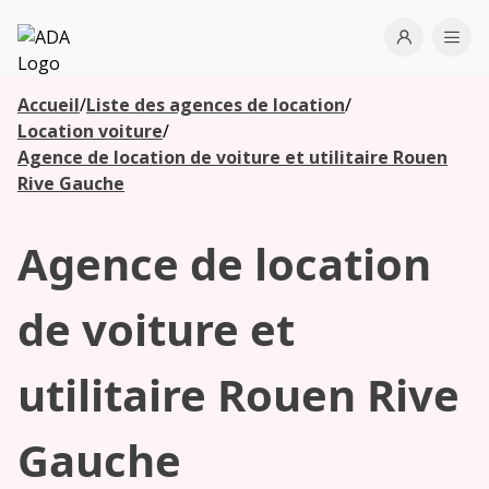
ADA
Open use
Ope
Accueil
/
Liste des agences de location
/
Les
Location voiture
/
agences à
Agence de location de voiture et utilitaire Rouen
proximité
Rive Gauche
Agence de location
Commencez
votre
recherche
de voiture et
pour voir les
agences à
utilitaire Rouen Rive
proximité
Gauche