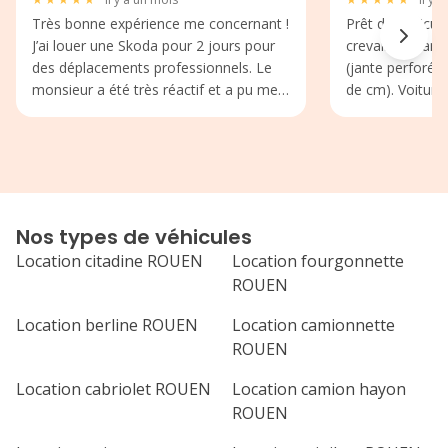
Très bonne expérience me concernant !
Prêt de véhicul
J’ai louer une Skoda pour 2 jours pour
crevaison trans
des déplacements professionnels. Le
(jante perforée 
monsieur a été très réactif et a pu me
de cm). Voiture
trouver une voiture en 1h avec de très
personnel très 
bons conseils. L’agence a également
merci pour le pe
pris le temps pour le règlement des
péages sanef. Je recommande
Nos types de véhicules
Location citadine ROUEN
Location fourgonnette
ROUEN
Location berline ROUEN
Location camionnette
ROUEN
Location cabriolet ROUEN
Location camion hayon
ROUEN