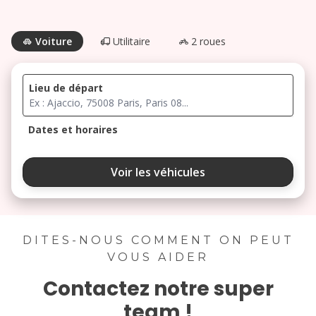
Voiture
Utilitaire
2 roues
Lieu de départ
Dates et horaires
août 2026
Voir les véhicules
lu
ma
me
je
ve
3
4
5
6
7
DITES-NOUS COMMENT ON PEUT
VOUS AIDER
10
11
12
13
14
Contactez notre super
17
18
19
20
21
team !