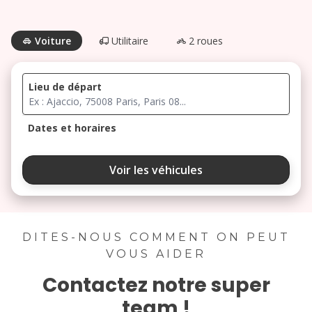
Voiture
Utilitaire
2 roues
Lieu de départ
Dates et horaires
août 2026
Voir les véhicules
lu
ma
me
je
ve
3
4
5
6
7
DITES-NOUS COMMENT ON PEUT
VOUS AIDER
10
11
12
13
14
Contactez notre super
17
18
19
20
21
team !