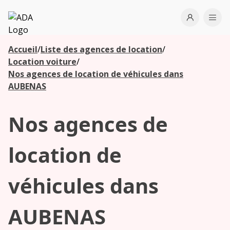
ADA
Open use
Ope
Accueil
/
Liste des agences de location
/
Les
Location voiture
/
agences à
Nos agences de location de véhicules dans
proximité
AUBENAS
Nos agences de
Commencez
votre
recherche
location de
pour voir les
agences à
véhicules dans
proximité
AUBENAS