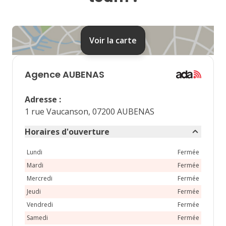
24
25
26
27
28
31
Voir la carte
septembre 2026
lu
ma
me
je
ve
Agence
AUBENAS
1
2
3
4
Adresse
:
7
8
9
10
11
1 rue Vaucanson, 07200 AUBENAS
14
15
16
17
18
Horaires d'ouverture
21
22
23
24
25
Lundi
Fermée
Mardi
Fermée
28
29
30
Mercredi
Fermée
Jeudi
Fermée
Vendredi
Fermée
Samedi
Fermée