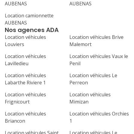
AUBENAS
AUBENAS
Location camionnette
AUBENAS
Nos agences ADA
Location véhicules
Location véhicules Brive
Louviers
Malemort
Location véhicules
Location véhicules Vaux le
Lavilledieu
Penil
Location véhicules
Location véhicules Le
Labarthe Riviere 1
Perreon
Location véhicules
Location véhicules
Frignicourt
Mimizan
Location véhicules
Location véhicules Orchies
Briancon
1
Location véhicules Saint
Location véhicules Le