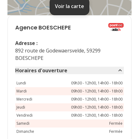
31
Voir la carte
septembre 2026
lu
ma
me
je
ve
Agence
BOESCHEPE
1
2
3
4
Adresse
:
7
8
9
10
11
892 route de Godewaersvelde, 59299
BOESCHEPE
14
15
16
17
18
Horaires d'ouverture
21
22
23
24
25
Lundi
09h30 - 12h00, 14h00 - 18h00
28
29
30
Mardi
09h00 - 12h00, 14h00 - 18h00
Mercredi
09h00 - 12h00, 14h00 - 18h00
Jeudi
09h00 - 12h00, 14h00 - 18h00
Vendredi
09h00 - 12h00, 14h00 - 18h00
Samedi
Fermée
Dimanche
Fermée