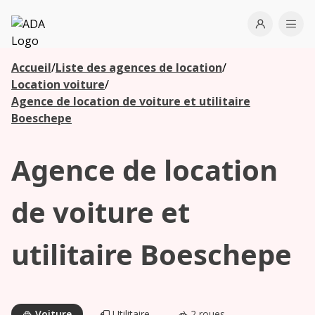
ADA
Open use
Ope
Accueil
/
Liste des agences de location
/
Les
Location voiture
/
agences à
Agence de location de voiture et utilitaire
proximité
Boeschepe
Agence de location
Commencez
votre
recherche
de voiture et
pour voir les
agences à
utilitaire Boeschepe
proximité
Voiture
Utilitaire
2 roues