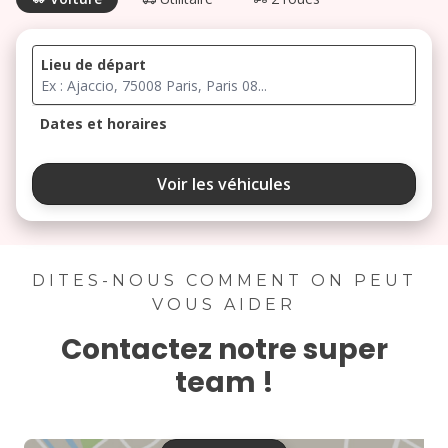
Lieu de départ
Dates et horaires
août 2026
Voir les véhicules
lu
ma
me
je
ve
3
4
5
6
7
DITES-NOUS COMMENT ON PEUT
VOUS AIDER
10
11
12
13
14
Contactez notre super
17
18
19
20
21
team !
24
25
26
27
28