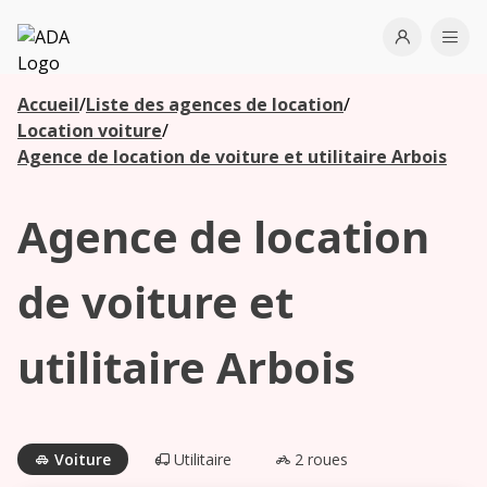
ADA
Open use
Ope
Accueil
/
Liste des agences de location
/
Les
Location voiture
/
agences à
Agence de location de voiture et utilitaire Arbois
proximité
Agence de location
Commencez
votre
de voiture et
recherche
pour voir les
utilitaire Arbois
agences à
proximité
Voiture
Utilitaire
2 roues