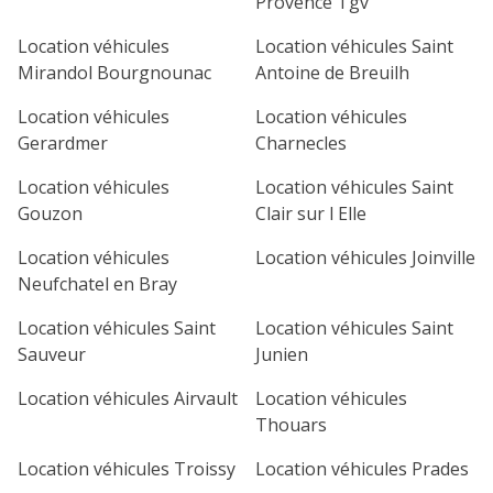
Provence Tgv
Location véhicules
Location véhicules Saint
Mirandol Bourgnounac
Antoine de Breuilh
Location véhicules
Location véhicules
Gerardmer
Charnecles
Location véhicules
Location véhicules Saint
Gouzon
Clair sur l Elle
Location véhicules
Location véhicules Joinville
Neufchatel en Bray
Location véhicules Saint
Location véhicules Saint
Sauveur
Junien
Location véhicules Airvault
Location véhicules
Thouars
Location véhicules Troissy
Location véhicules Prades