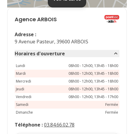
septembre 2026
lu
ma
me
je
ve
Agence
ARBOIS
1
2
3
4
Adresse
:
7
8
9
10
11
9 Avenue Pasteur, 39600 ARBOIS
14
15
16
17
18
Horaires d'ouverture
21
22
23
24
25
Lundi
08h00 - 12h00, 13h45 - 18h00
Mardi
08h00 - 12h00, 13h45 - 18h00
28
29
30
Mercredi
08h00 - 12h00, 13h45 - 18h00
Jeudi
08h00 - 12h00, 13h45 - 18h00
Vendredi
08h00 - 12h00, 13h45 - 17h00
Samedi
Fermée
Dimanche
Fermée
Téléphone
:
03.84.66.02.78