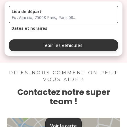
Lieu de départ
Dates et horaires
août 2026
Voir les véhicules
lu
ma
me
je
ve
3
4
5
6
7
DITES-NOUS COMMENT ON PEUT
VOUS AIDER
10
11
12
13
14
Contactez notre super
17
18
19
20
21
team !
24
25
26
27
28
31
Voir la carte