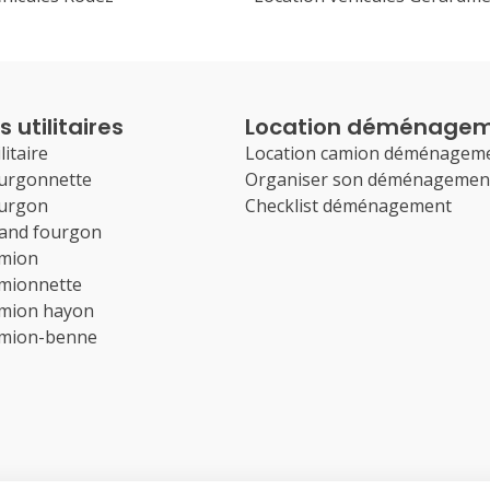
 utilitaires
Location déménage
litaire
Location camion déménagem
ourgonnette
Organiser son déménagemen
ourgon
Checklist déménagement
rand fourgon
amion
amionnette
amion hayon
amion-benne