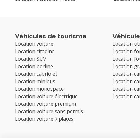
Véhicules de tourisme
Véhicules
Location voiture
Location uti
Location citadine
Location f
Location SUV
Location f
Location berline
Location g
Location cabriolet
Location c
Location minibus
Location c
Location monospace
Location c
Location voiture électrique
Location c
Location voiture premium
Location voiture sans permis
Location voiture 7 places