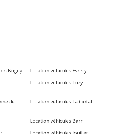
lu
ma
me
je
ve
sa
di
1
2
3
4
5
6
7
8
9
10
11
12
13
14
15
16
17
18
19
20
21
22
23
24
25
26
27
u en Bugey
Location véhicules Evrecy
28
29
30
x
Location véhicules Luzy
oine de
Location véhicules La Ciotat
Location véhicules Barr
r
Location véhicules Jouillat