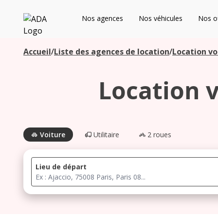
ADA
Nos agences
Nos véhicules
Nos of
Les agences à proximité
Accueil
/
Liste des agences de location
/
Location vo
Location 
Commencez votre recherche pour voir les agences à
proximité
Voiture
Utilitaire
2 roues
Lieu de départ