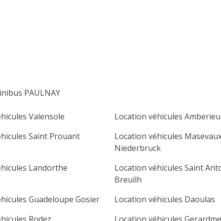
lu
ma
me
je
ve
sa
di
1
2
3
4
5
6
7
8
9
10
11
12
13
14
15
16
minibus PAULNAY
17
18
19
20
21
22
23
éhicules Valensole
Location véhicules Amberie
24
25
26
27
28
29
30
éhicules Saint Prouant
Location véhicules Masevau
31
Niederbruck
éhicules Landorthe
Location véhicules Saint Ant
Breuilh
éhicules Guadeloupe Gosier
Location véhicules Daoulas
éhicules Rodez
Location véhicules Gerardme