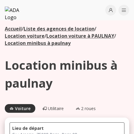
ADA
Open use
Ope
Accueil
/
Liste des agences de location
/
Les
Location voiture
/
Location voiture à PAULNAY
/
agences à
Location minibus à paulnay
proximité
Location minibus à
Commencez
votre
paulnay
recherche
pour voir les
agences à
proximité
Voiture
Utilitaire
2 roues
Lieu de départ