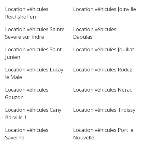
1
2
3
4
Location véhicules
Location véhicules Joinville
Reichshoffen
7
8
9
10
11
Location véhicules Sainte
Location véhicules
14
15
16
17
18
Severe sur Indre
Daoulas
21
22
23
24
25
Location véhicules Saint
Location véhicules Jouillat
Junien
28
29
30
Location véhicules Lucay
Location véhicules Rodez
le Male
Location véhicules
Location véhicules Nerac
Gouzon
Location véhicules Cany
Location véhicules Troissy
Barville 1
Location véhicules
Location véhicules Port la
Saverne
Nouvelle