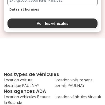
Dates et horaires
août 2026
Voir les véhicules
lu
ma
me
je
ve
3
4
5
6
7
10
11
12
13
14
17
18
19
20
21
Nos types de véhicules
24
25
26
27
28
Location voiture
Location voiture sans
électrique PAULNAY
permis PAULNAY
31
Nos agences ADA
septembre 2026
Location véhicules Beaune
Location véhicules Airvault
lu
ma
me
je
ve
la Rolande