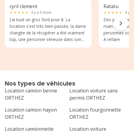
cyril clement
Ratatu
★
★
★
★
★
il y a 5 mois
★
★
★
★
★
il y 
J'ai loué un gros ford pour 8. La
Des prix sans e
location s'est très bien passée, la dame
main du véhicul
chargée de la récupérer a été vraiment
personnes sont
top, une personne sérieuse dans son
A refaire
travail ça fait plaisir. Je reviendrai sans
hésiter
Nos types de véhicules
Location camion benne
Location voiture sans
ORTHEZ
permis ORTHEZ
Location camion hayon
Location fourgonnette
ORTHEZ
ORTHEZ
Location camionnette
Location voiture