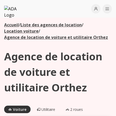
ADA
Open use
Ope
Accueil
/
Liste des agences de location
/
Les
Location voiture
/
agences à
Agence de location de voiture et utilitaire Orthez
proximité
Agence de location
Commencez
votre
de voiture et
recherche
pour voir les
utilitaire Orthez
agences à
proximité
Voiture
Utilitaire
2 roues