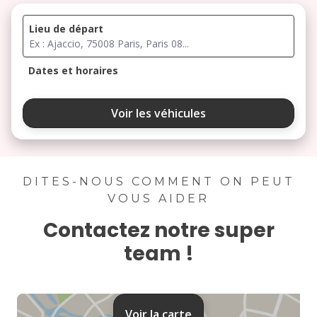
Lieu de départ
Dates et horaires
août 2026
Voir les véhicules
lu
ma
me
je
ve
3
4
5
6
7
DITES-NOUS COMMENT ON PEUT
VOUS AIDER
10
11
12
13
14
Contactez notre super
17
18
19
20
21
team !
24
25
26
27
28
31
Voir la carte