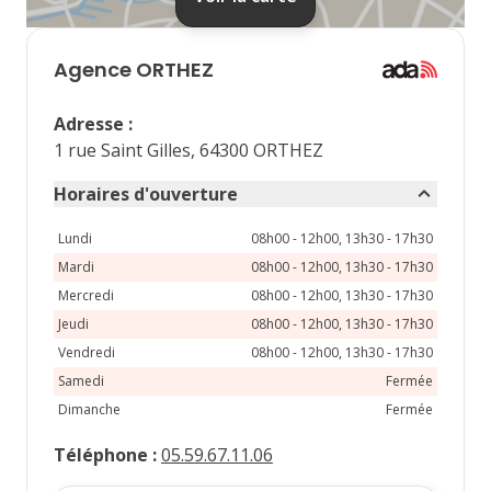
septembre 2026
lu
ma
me
je
ve
Agence
ORTHEZ
1
2
3
4
Adresse
:
7
8
9
10
11
1 rue Saint Gilles, 64300 ORTHEZ
14
15
16
17
18
Horaires d'ouverture
21
22
23
24
25
Lundi
08h00 - 12h00, 13h30 - 17h30
Mardi
08h00 - 12h00, 13h30 - 17h30
28
29
30
Mercredi
08h00 - 12h00, 13h30 - 17h30
Jeudi
08h00 - 12h00, 13h30 - 17h30
Vendredi
08h00 - 12h00, 13h30 - 17h30
Samedi
Fermée
Dimanche
Fermée
Téléphone
:
05.59.67.11.06