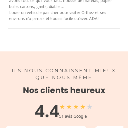
avons tout ce qu’il vous faut: housse de matelas, papier
bulle, cartons, gants, diable….
Louer un véhicule pas cher pour visiter Orthez et ses
environs n’a jamais été aussi facile qu’avec ADA !
ILS NOUS CONNAISSENT MIEUX
QUE NOUS MÊME
Nos clients heureux
4.4
★
★
★
★
★
51
avis Google