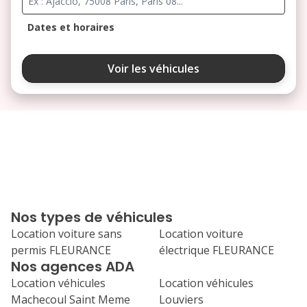
Dates et horaires
août 2026
Voir les véhicules
lu
ma
me
je
ve
3
4
5
6
7
10
11
12
13
14
17
18
19
20
21
Nos types de véhicules
24
25
26
27
28
Location voiture sans
Location voiture
permis FLEURANCE
électrique FLEURANCE
31
Nos agences ADA
septembre 2026
Location véhicules
Location véhicules
lu
ma
me
je
ve
Machecoul Saint Meme
Louviers