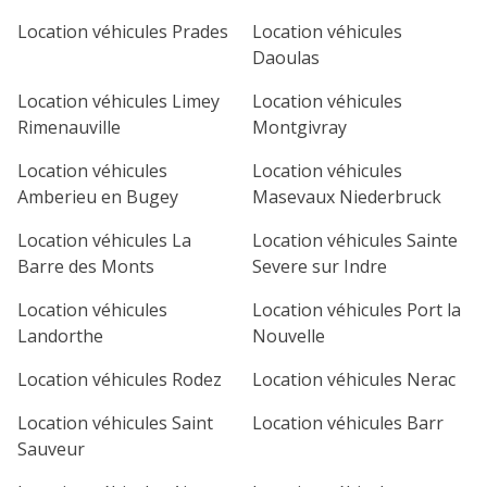
1
2
3
4
Location véhicules Prades
Location véhicules
Daoulas
7
8
9
10
11
Location véhicules Limey
Location véhicules
14
15
16
17
18
Rimenauville
Montgivray
21
22
23
24
25
Location véhicules
Location véhicules
Amberieu en Bugey
Masevaux Niederbruck
28
29
30
Location véhicules La
Location véhicules Sainte
Barre des Monts
Severe sur Indre
Location véhicules
Location véhicules Port la
Landorthe
Nouvelle
Location véhicules Rodez
Location véhicules Nerac
Location véhicules Saint
Location véhicules Barr
Sauveur