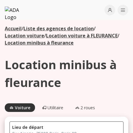
ADA
Open use
Ope
Accueil
/
Liste des agences de location
/
Les
Location voiture
/
Location voiture à FLEURANCE
/
agences à
Location minibus à fleurance
proximité
Location minibus à
Commencez
votre
fleurance
recherche
pour voir les
agences à
proximité
Voiture
Utilitaire
2 roues
Lieu de départ