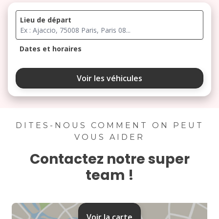
Lieu de départ
Dates et horaires
août 2026
Voir les véhicules
lu
ma
me
je
ve
3
4
5
6
7
DITES-NOUS COMMENT ON PEUT
VOUS AIDER
10
11
12
13
14
Contactez notre super
17
18
19
20
21
team !
24
25
26
27
28
31
Voir la carte