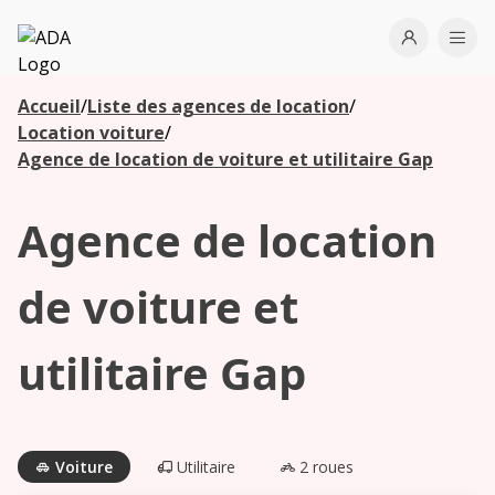
ADA
Open use
Ope
Accueil
/
Liste des agences de location
/
Les
Location voiture
/
agences à
Agence de location de voiture et utilitaire Gap
proximité
Agence de location
Commencez
votre
de voiture et
recherche
pour voir les
utilitaire Gap
agences à
proximité
Voiture
Utilitaire
2 roues