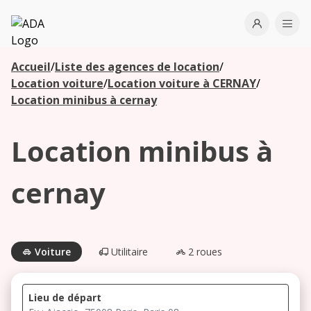
ADA
Open use
Ope
Accueil
/
Liste des agences de location
/
Les
Location voiture
/
Location voiture à CERNAY
/
agences à
Location minibus à cernay
proximité
Location minibus à
Commencez
votre
cernay
recherche
pour voir les
agences à
proximité
Voiture
Utilitaire
2 roues
Lieu de départ