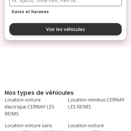
Dates et horaires
août 2026
Voir les véhicules
lu
ma
me
je
ve
3
4
5
6
7
10
11
12
13
14
17
18
19
20
21
Nos types de véhicules
24
25
26
27
28
Location voiture
Location minibus CERNAY
électrique CERNAY LES
LES REIMS
31
REIMS
septembre 2026
Location voiture sans
Location voiture
lu
ma
me
je
ve