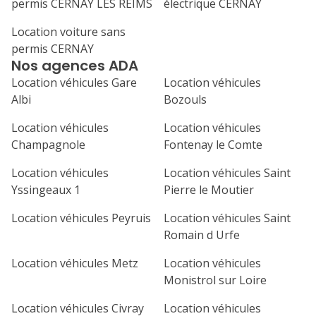
permis CERNAY LES REIMS
électrique CERNAY
1
2
3
4
Location voiture sans
7
8
9
10
11
permis CERNAY
Nos agences ADA
14
15
16
17
18
Location véhicules Gare
Location véhicules
Albi
Bozouls
21
22
23
24
25
Location véhicules
Location véhicules
28
29
30
Champagnole
Fontenay le Comte
Location véhicules
Location véhicules Saint
Yssingeaux 1
Pierre le Moutier
Location véhicules Peyruis
Location véhicules Saint
Romain d Urfe
Location véhicules Metz
Location véhicules
Monistrol sur Loire
Location véhicules Civray
Location véhicules