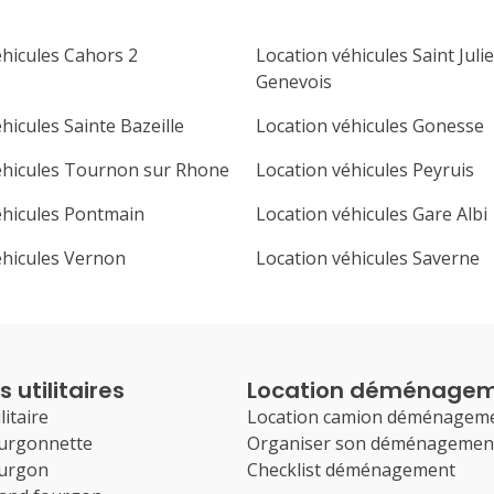
éhicules Cahors 2
Location véhicules Saint Juli
Genevois
hicules Sainte Bazeille
Location véhicules Gonesse
éhicules Tournon sur Rhone
Location véhicules Peyruis
éhicules Pontmain
Location véhicules Gare Albi
éhicules Vernon
Location véhicules Saverne
 utilitaires
Location déménage
litaire
Location camion déménagem
ourgonnette
Organiser son déménagemen
ourgon
Checklist déménagement