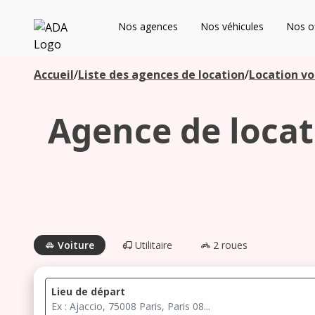
ADA
Nos agences
Nos véhicules
Nos of
Les agences à proximité
Accueil
/
Liste des agences de location
/
Location vo
Agence de locati
Commencez votre recherche pour voir les agences à
proximité
Voiture
Utilitaire
2 roues
Lieu de départ