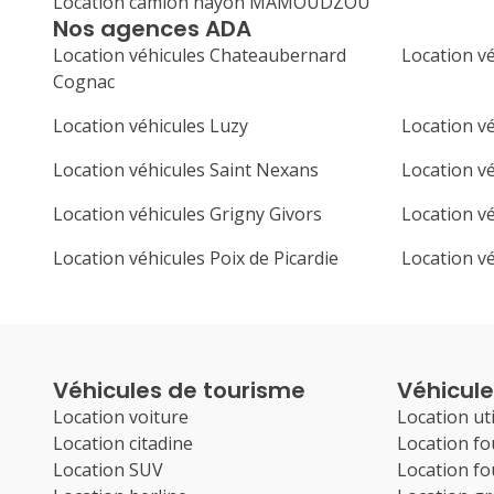
Location camion hayon MAMOUDZOU
Nos agences ADA
Location véhicules Chateaubernard
Location v
Cognac
Location véhicules Luzy
Location vé
Location véhicules Saint Nexans
Location v
Location véhicules Grigny Givors
Location v
Location véhicules Poix de Picardie
Location v
Véhicules de tourisme
Véhicules
Location voiture
Location uti
Location citadine
Location f
Location SUV
Location f