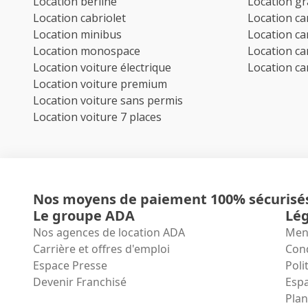
Location berline
Location g
Location cabriolet
Location c
Location minibus
Location c
Location monospace
Location c
Location voiture électrique
Location c
Location voiture premium
Location voiture sans permis
Location voiture 7 places
Nos moyens de paiement 100% sécurisé
Le groupe ADA
Lég
Nos agences de location ADA
Ment
Carrière et offres d'emploi
Cond
Espace Presse
Poli
Devenir Franchisé
Espa
Plan